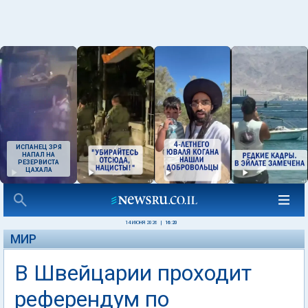
ИСПАНЕЦ ЗРЯ
НАПАЛ НА
РЕЗЕРВИСТА
ЦАХАЛА
14 ИЮНЯ 2026
|
16:20
МИР
В Швейцарии проходит
референдум по