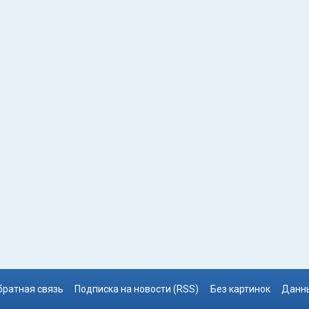
братная связь
Подписка на новости (RSS)
Без картинок
Данны