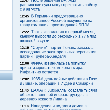
После решения БАГАЦа
12:47
раввинские суды могут прекратить работу
с 9 августа
В Германии предотвращено
12:45
организованное Россией покушение на
главу компании, производящей БПЛА
Траты израильтян в первый месяц
12:22
каникул выросли до рекордных 1,77 млрд
шекелей в сутки
"Сругим": партия Голана заказала
12:19
исследование электоральных перспектив
партии Трупера-Хенделя
ФИФА извинилась за попытку
12:06
приватизировать чемпионат мира.
Инфантино остается
1035-й день войны: действия в Газе
12:02
и Ливане, операции в Иудее и Самарии
ЦАХАЛ: "Хизбалла" создала тысячи
11:45
объектов военной инфраструктуры в
деревнях южного Ливана
Нападение и поджоги домов в
11:16