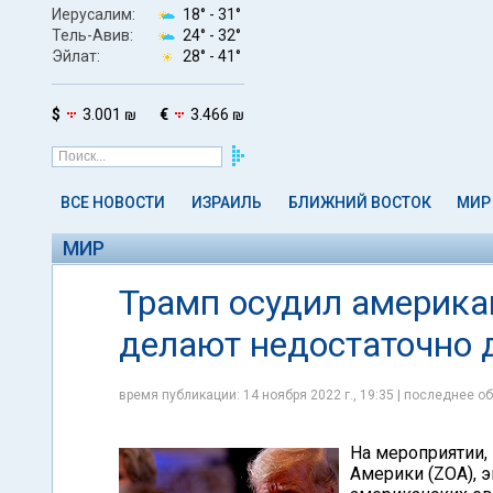
Иерусалим:
18° -
31°
Тель-Авив:
24° -
32°
Эйлат:
28° -
41°
$
3.001 ₪
€
3.466 ₪
ВСЕ НОВОСТИ
ИЗРАИЛЬ
БЛИЖНИЙ ВОСТОК
МИР
МИР
Трамп осудил американ
делают недостаточно 
время публикации: 14 ноября 2022 г., 19:35 | последнее об
На мероприятии,
Америки (ZOA), 