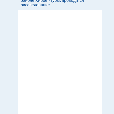
районе Хирбет-Тубы, проводится
расследование