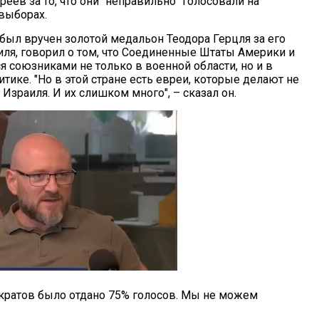
еев за то, что они "неправильно" голосовали на
выборах.
 был вручен золотой медальон Теодора Герцля за его
ля, говорил о том, что Соединенные Штаты Америки и
я союзниками не только в военной области, но и в
тике. "Но в этой стране есть евреи, которые делают не
я Израиля. И их слишком много", – сказал он.
мократов было отдано 75% голосов. Мы не можем