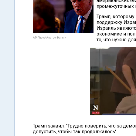
американских евр
промежуточных 
Трамп, которому
поддержку Израи
Израиль являютс
экономике и поли
AP Photo/Andrew Harnik
то, что нужно дл
Трамп заявил: "Трудно поверить, что за де
допустить, чтобы так продолжалось".