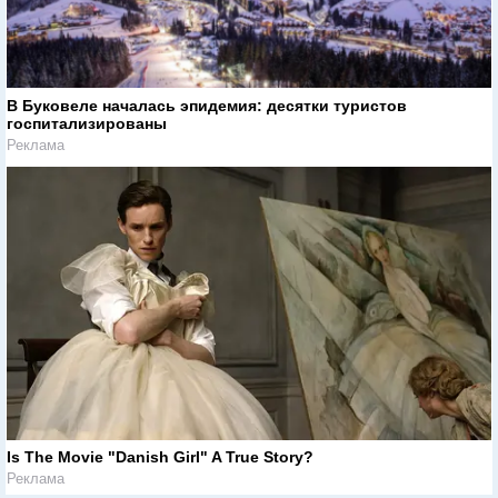
В Буковеле началась эпидемия: десятки туристов
госпитализированы
Реклама
Is The Movie "Danish Girl" A True Story?
Реклама