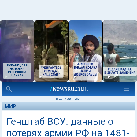
ИСПАНЕЦ ЗРЯ
НАПАЛ НА
РЕЗЕРВИСТА
ЦАХАЛА
15 МАРТА 2026
|
09:01
МИР
Генштаб ВСУ: данные о
потерях армии РФ на 1481-