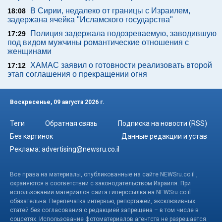
В Сирии, недалеко от границы с Израилем,
18:08
задержана ячейка "Исламского государства"
Полиция задержала подозреваемую, заводившую
17:29
под видом мужчины романтические отношения с
женщинами
ХАМАС заявил о готовности реализовать второй
17:12
этап соглашения о прекращении огня
Воскресенье, 09 августа 2026 г.
Теги
Обратная связь
Подписка на новости (RSS)
Без картинок
Данные редакции и устав
Реклама:
advertising@newsru.co.il
Все права на материалы, опубликованные на сайте NEWSru.co.il ,
охраняются в соответствии с законодательством Израиля. При
использовании материалов сайта гиперссылка на NEWSru.co.il
обязательна. Перепечатка интервью, репортажей, эксклюзивных
статей без согласования с редакцией запрещена – в том числе в
соцсетях. Использование фотоматериалов агентств не разрешается.