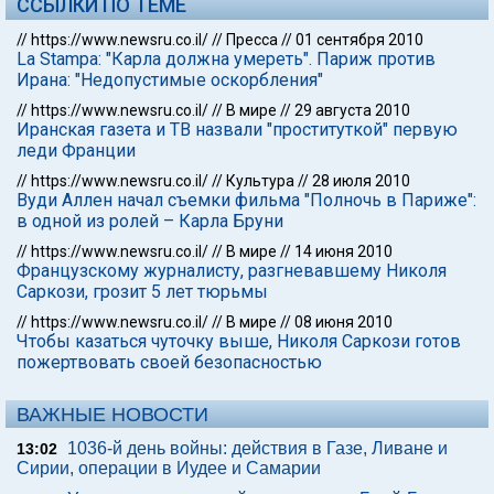
ССЫЛКИ ПО ТЕМЕ
//
https://www.newsru.co.il/
//
Пресса
//
01 сентября 2010
La Stampa: "Карла должна умереть". Париж против
Ирана: "Недопустимые оскорбления"
//
https://www.newsru.co.il/
//
В мире
//
29 августа 2010
Иранская газета и ТВ назвали "проституткой" первую
леди Франции
//
https://www.newsru.co.il/
//
Культура
//
28 июля 2010
Вуди Аллен начал съемки фильма "Полночь в Париже":
в одной из ролей – Карла Бруни
//
https://www.newsru.co.il/
//
В мире
//
14 июня 2010
Французскому журналисту, разгневавшему Николя
Саркози, грозит 5 лет тюрьмы
//
https://www.newsru.co.il/
//
В мире
//
08 июня 2010
Чтобы казаться чуточку выше, Николя Саркози готов
пожертвовать своей безопасностью
ВАЖНЫЕ НОВОСТИ
1036-й день войны: действия в Газе, Ливане и
13:02
Сирии, операции в Иудее и Самарии