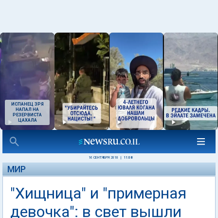
ИСПАНЕЦ ЗРЯ
НАПАЛ НА
РЕЗЕРВИСТА
ЦАХАЛА
16 СЕНТЯБРЯ 2010
|
11:08
МИР
"Хищница" и "примерная
девочка": в свет вышли