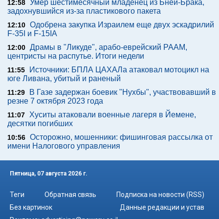
Умер шестимесячный младенец из Бней-Брака,
12:58
задохнувшийся из-за пластикового пакета
Одобрена закупка Израилем еще двух эскадрилий
12:10
F-35I и F-15IA
Драмы в "Ликуде", арабо-еврейский РААМ,
12:00
центристы на распутье. Итоги недели
Источники: БПЛА ЦАХАЛа атаковал мотоцикл на
11:55
юге Ливана, убитый и раненый
В Газе задержан боевик "Нухбы", участвовавший в
11:29
резне 7 октября 2023 года
Хуситы атаковали военные лагеря в Йемене,
11:07
десятки погибших
Осторожно, мошенники: фишинговая рассылка от
10:56
имени Налогового управления
Пятница, 07 августа 2026 г.
Теги
Обратная связь
Подписка на новости (RSS)
Без картинок
Данные редакции и устав