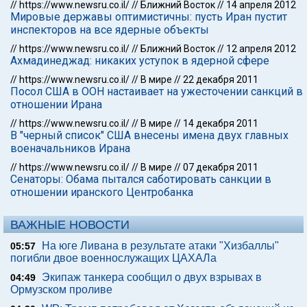
//
https://www.newsru.co.il/
//
Ближний Восток
//
14 апреля 2012
Мировые державы оптимистичны: пусть Иран пустит
инспекторов на все ядерные объекты
//
https://www.newsru.co.il/
//
Ближний Восток
//
12 апреля 2012
Ахмадинеджад: никаких уступок в ядерной сфере
//
https://www.newsru.co.il/
//
В мире
//
22 декабря 2011
Посол США в ООН настаивает на ужесточении санкций в
отношении Ирана
//
https://www.newsru.co.il/
//
В мире
//
14 декабря 2011
В "черный список" США внесены имена двух главных
военачальников Ирана
//
https://www.newsru.co.il/
//
В мире
//
07 декабря 2011
Сенаторы: Обама пытался саботировать санкции в
отношении иранского Центробанка
ВАЖНЫЕ НОВОСТИ
На юге Ливана в результате атаки "Хизбаллы"
05:57
погибли двое военнослужащих ЦАХАЛа
Экипаж танкера сообщил о двух взрывах в
04:49
Ормузском проливе