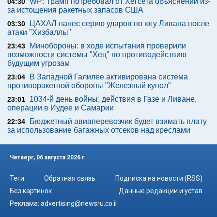
WP: Трамп потребовал от Хегсета объяснений из-
04:30
за истощения ракетных запасов США
ЦАХАЛ нанес серию ударов по югу Ливана после
03:30
атаки "Хизбаллы"
Минобороны: в ходе испытания проверили
23:43
возможности системы "Хец" по противодействию
будущим угрозам
В Западной Галилее активирована система
23:04
противоракетной обороны "Железный купол"
1034-й день войны: действия в Газе и Ливане,
23:01
операции в Иудее и Самарии
Бюджетный авиаперевозчик будет взимать плату
22:34
за использование багажных отсеков над креслами
Четверг, 06 августа 2026 г.
Теги
Обратная связь
Подписка на новости (RSS)
Без картинок
Данные редакции и устав
Реклама:
advertising@newsru.co.il