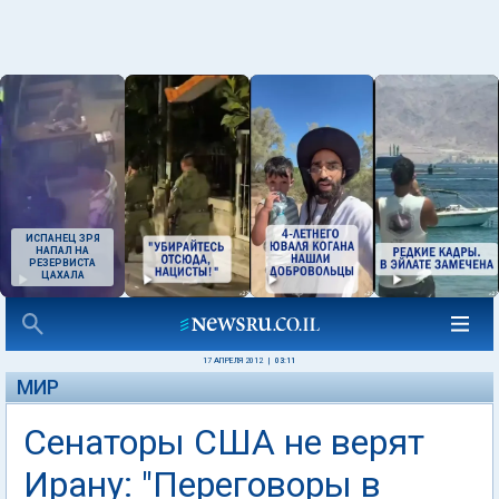
ИСПАНЕЦ ЗРЯ
НАПАЛ НА
РЕЗЕРВИСТА
ЦАХАЛА
17 АПРЕЛЯ 2012
|
03:11
МИР
Сенаторы США не верят
Ирану: "Переговоры в