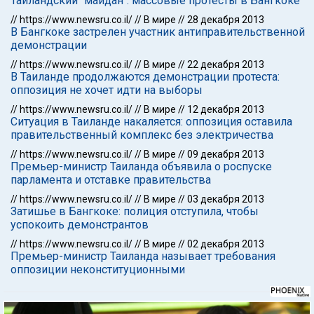
Таиландский "майдан": массовые протесты в Бангкоке
//
https://www.newsru.co.il/
//
В мире
//
28 декабря 2013
В Бангкоке застрелен участник антиправительственной
демонстрации
//
https://www.newsru.co.il/
//
В мире
//
22 декабря 2013
В Таиланде продолжаются демонстрации протеста:
оппозиция не хочет идти на выборы
//
https://www.newsru.co.il/
//
В мире
//
12 декабря 2013
Ситуация в Таиланде накаляется: оппозиция оставила
правительственный комплекс без электричества
//
https://www.newsru.co.il/
//
В мире
//
09 декабря 2013
Премьер-министр Таиланда объявила о роспуске
парламента и отставке правительства
//
https://www.newsru.co.il/
//
В мире
//
03 декабря 2013
Затишье в Бангкоке: полиция отступила, чтобы
успокоить демонстрантов
//
https://www.newsru.co.il/
//
В мире
//
02 декабря 2013
Премьер-министр Таиланда называет требования
оппозиции неконституционными