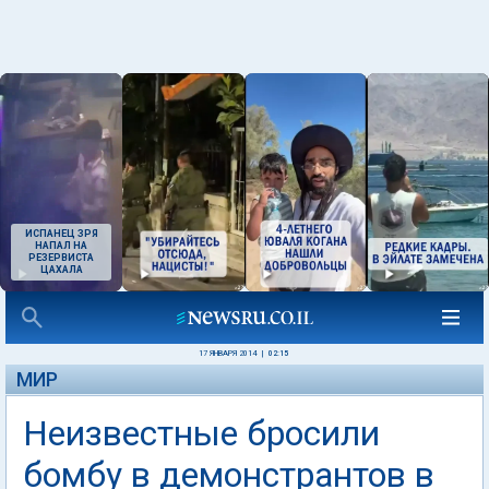
ИСПАНЕЦ ЗРЯ
НАПАЛ НА
РЕЗЕРВИСТА
ЦАХАЛА
17 ЯНВАРЯ 2014
|
02:15
МИР
Неизвестные бросили
бомбу в демонстрантов в