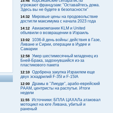
Корсиканские сепаратисты
15:46
угрожают французам: "Оставайтесь дома.
Здесь вы не будете в безопасности"
Мировые цены на продовольствие
14:32
достигли максимума с начала 2023 года
Авиакомпании KLM и United
14:12
объявили о возвращении в Израиль
1036-й день войны: действия в Газе,
13:02
Ливане и Сирии, операции в Иудее и
Самарии
Умер шестимесячный младенец из
12:58
Бней-Брака, задохнувшийся из-за
пластикового пакета
Одобрена закупка Израилем еще
12:10
двух эскадрилий F-35I и F-15IA
Драмы в "Ликуде", арабо-еврейский
12:00
РААМ, центристы на распутье. Итоги
недели
Источники: БПЛА ЦАХАЛа атаковал
11:55
мотоцикл на юге Ливана, убитый и
раненый