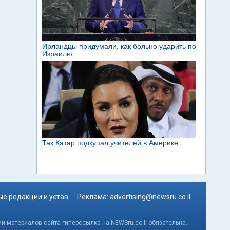
е редакции и устав
Реклама:
advertising@newsru.co.il
и материалов сайта гиперссылка на NEWSru.co.il обязательна.