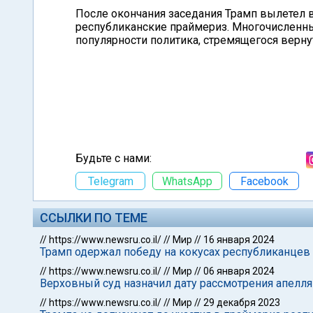
После окончания заседания Трамп вылетел 
республиканские праймериз. Многочисленны
популярности политика, стремящегося верн
Будьте с нами:
Telegram
WhatsApp
Facebook
ССЫЛКИ ПО ТЕМЕ
//
https://www.newsru.co.il/
//
Мир
//
16 января 2024
Трамп одержал победу на кокусах республиканцев
//
https://www.newsru.co.il/
//
Мир
//
06 января 2024
Верховный суд назначил дату рассмотрения апелля
//
https://www.newsru.co.il/
//
Мир
//
29 декабря 2023