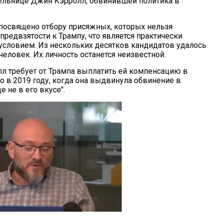
ельнице Джин Кэрролл, обвинившей политика в
посвящено отбору присяжных, которых нельзя
предвзятости к Трампу, что является практически
ловием. Из нескольких десятков кандидатов удалось
человек. Их личность останется неизвестной.
лл требует от Трампа выплатить ей компенсацию в
о в 2019 году, когда она выдвинула обвинение в
е не в его вкусе".