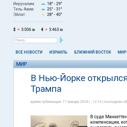
Иерусалим:
18° -
29°
Тель-Авив:
25° -
31°
Эйлат:
28° -
40°
$
3.006 ₪
€
3.463 ₪
ВСЕ НОВОСТИ
ИЗРАИЛЬ
БЛИЖНИЙ ВОСТОК
МИР
МИР
В Нью-Йорке открылся
Трампа
время публикации: 17 января 2024 г., 12:16 | последнее об
В суде Манхетте
компенсации, к