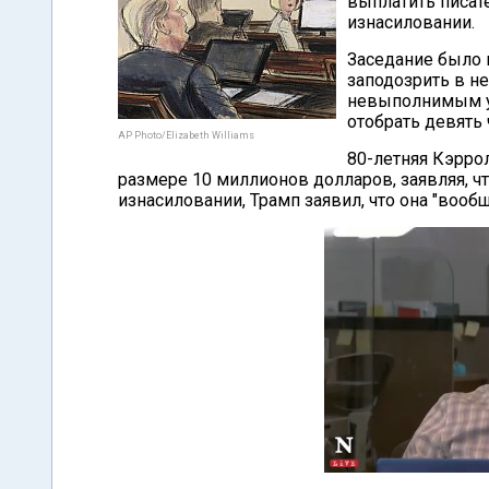
выплатить писат
изнасиловании.
Заседание было 
заподозрить в не
невыполнимым ус
отобрать девять 
AP Photo/Elizabeth Williams
80-летняя Кэрро
размере 10 миллионов долларов, заявляя, чт
изнасиловании, Трамп заявил, что она "вообщ