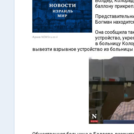
Болдер, Колорад
баллону прикреп
Представительни
Богман находитс
Она сообщила та
устройство, укре
Архив NEWSru.co.il
в больницу Коло
вывезти взрывное устройство из больницы 