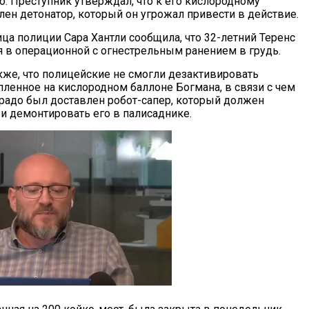
о. Преступник утверждал, что к его кислородному
лен детонатор, который он угрожал привести в действие.
ца полиции Сара Хантли сообщила, что 32-летний Теренс
я в операционной с огнестрельным ранением в грудь.
кже, что полицейские не смогли дезактивировать
пленное на кислородном баллоне Богмана, в связи с чем
радо был доставлен робот-сапер, который должен
и демонтировать его в палисаднике.