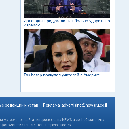
е редакции и устав
Реклама:
advertising@newsru.co.il
и материалов сайта гиперссылка на NEWSru.co.il обязательна.
е фотоматериалов агентств не разрешается.