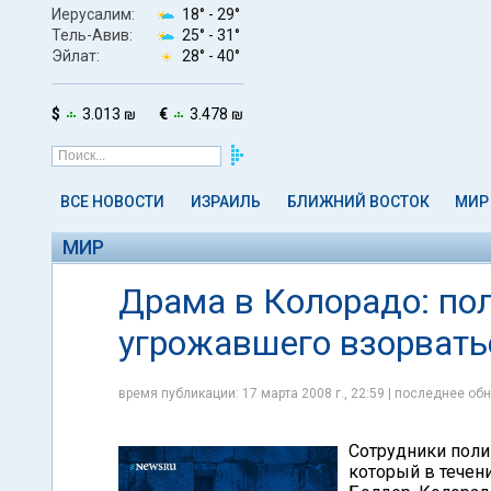
Иерусалим:
18° -
29°
Тель-Авив:
25° -
31°
Эйлат:
28° -
40°
$
3.013 ₪
€
3.478 ₪
ВСЕ НОВОСТИ
ИЗРАИЛЬ
БЛИЖНИЙ ВОСТОК
МИР
МИР
Драма в Колорадо: по
угрожавшего взорвать
время публикации: 17 марта 2008 г., 22:59 | последнее обн
Сотрудники поли
который в течен