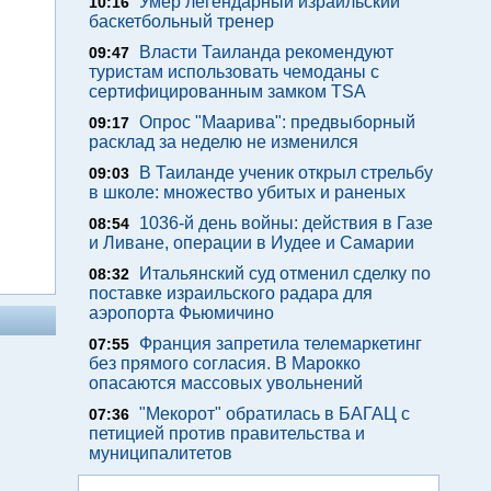
Умер легендарный израильский
10:16
баскетбольный тренер
Власти Таиланда рекомендуют
09:47
туристам использовать чемоданы с
сертифицированным замком TSA
Опрос "Mаарива": предвыборный
09:17
расклад за неделю не изменился
В Таиланде ученик открыл стрельбу
09:03
в школе: множество убитых и раненых
1036-й день войны: действия в Газе
08:54
и Ливане, операции в Иудее и Самарии
Итальянский суд отменил сделку по
08:32
поставке израильского радара для
аэропорта Фьюмичино
Франция запретила телемаркетинг
07:55
без прямого согласия. В Марокко
опасаются массовых увольнений
"Мекорот" обратилась в БАГАЦ с
07:36
петицией против правительства и
муниципалитетов