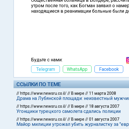
Общественная больница в Болдере, рассчита
утром после того, как Богман заявил о нам
находящиеся в реанимации больные были д
Будьте с нами:
Telegram
WhatsApp
Facebook
ССЫЛКИ ПО ТЕМЕ
//
https://www.newsru.co.il/
//
В мире
//
11 марта 2008
Драма на Лубянской площади: неизвестный мужчин
//
https://www.newsru.co.il/
//
В мире
//
18 августа 2007
Угонщики турецкого самолета сдались полиции
//
https://www.newsru.co.il/
//
В мире
//
01 августа 2007
Майор милиции угрожал убить журналистку за "е