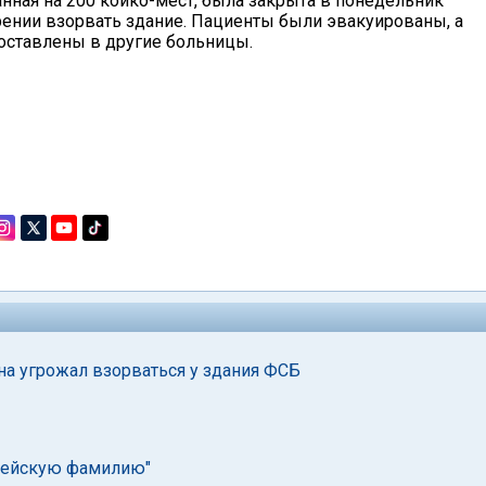
нная на 200 койко-мест, была закрыта в понедельник
ерении взорвать здание. Пациенты были эвакуированы, а
оставлены в другие больницы.
а угрожал взорваться у здания ФСБ
врейскую фамилию"