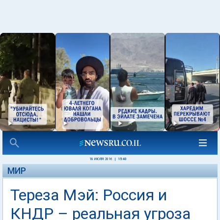
18 ИЮЛЯ 2016
|
15:40
МИР
Тереза Мэй: Россия и
КНДР – реальная угроза