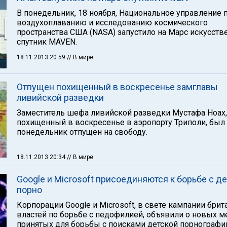
В понедельник, 18 ноября, Национальное управление 
воздухоплаванию и исследованию космического
пространства США (NASA) запустило на Марс искусст
спутник MAVEN.
18.11.2013 20:59
// В мире
Отпущен похищенный в воскресенье замглавы
ливийской разведки
Заместитель шефа ливийской разведки Мустафа Ноах,
похищенный в воскресенье в аэропорту Триполи, был
понедельник отпущен на свободу.
18.11.2013 20:34
// В мире
Google и Microsoft присоединяются к борьбе с д
порно
Корпорации Google и Microsoft, в свете кампании брит
властей по борьбе с педофилией, объявили о новых м
принятых для борьбы с поисками детской порнографи