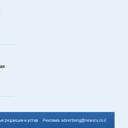
т
ая
е редакции и устав
Реклама:
advertising@newsru.co.il