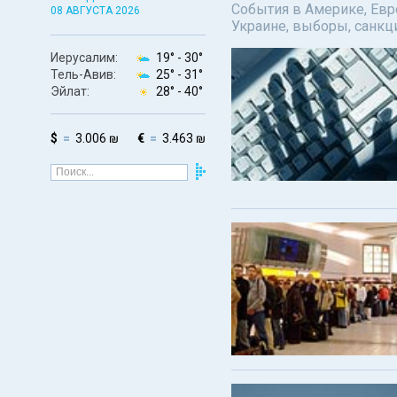
События в Америке, Евро
08 АВГУСТА 2026
Украине, выборы, санкц
Иерусалим:
19° -
30°
Тель-Авив:
25° -
31°
Эйлат:
28° -
40°
$
3.006 ₪
€
3.463 ₪