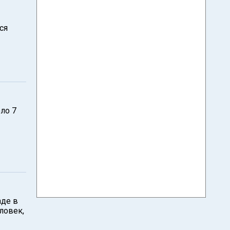
ся
ло 7
аде в
ловек,