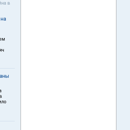
йна в
 на
ием
яч
ваны
а
в
ило