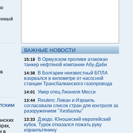
по
венный
ВАЖНЫЕ НОВОСТИ
В Ормузском проливе атакован
15:18
танкер нефтяной компании Абу-Даби
 в
В Болгарии неизвестный БПЛА
14:38
взорвался в километре от насосной
станции Трансбалканского газопровода
Умер отец Лионеля Месси
14:01
Reuters: Ливан и Израиль
13:44
етским
согласовали список стран для контроля за
разоружением "Хизбаллы"
Дзюдо. Юношеский европейский
13:33
анских
кубок. Турок отказался пожать руку
ерах,
израильтянину
и в