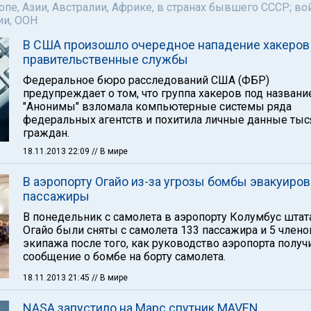
пе, Азии, Австралии, Африке, в странах бывшего СССР; во
ии, ООН
В США произошло очередное нападение хакеров
правительственные службы
Федеральное бюро расследований США (ФБР)
предупреждает о том, что группа хакеров под назван
"Анонимы" взломала компьютерные системы ряда
федеральных агентств и похитила личные данные тыс
граждан.
18.11.2013 22:09
// В мире
В аэропорту Огайо из-за угрозы бомбы эвакуиро
пассажиры
В понедельник с самолета в аэропорту Колумбус штат
Огайо были сняты с самолета 133 пассажира и 5 члено
экипажа после того, как руководство аэропорта получ
сообщение о бомбе на борту самолета.
18.11.2013 21:45
// В мире
NASA запустило на Марс спутник MAVEN