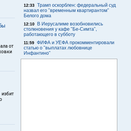
Трамп оскорблен: федеральный суд
12:33
назвал его "временным квартирантом"
Белого дома
В Иерусалиме возобновились
12:10
обы
столкновения у кафе "Бе-Симта",
работающего в субботу
ФИФА и УЕФА прокомментировали
11:59
ала от
статью о "выплатах любовнице
ховки
Инфантино"
 избит
о