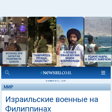
ИСПАНЕЦ ЗРЯ
НАПАЛ НА
РЕЗЕРВИСТА
ЦАХАЛА
18 НОЯБРЯ 2013
|
22:57
МИР
Израильские военные на
Филиппинах