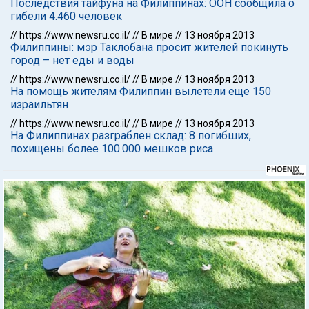
Последствия тайфуна на Филиппинах: ООН сообщила о
гибели 4.460 человек
//
https://www.newsru.co.il/
//
В мире
//
13 ноября 2013
Филиппины: мэр Таклобана просит жителей покинуть
город – нет еды и воды
//
https://www.newsru.co.il/
//
В мире
//
13 ноября 2013
На помощь жителям Филиппин вылетели еще 150
израильтян
//
https://www.newsru.co.il/
//
В мире
//
13 ноября 2013
На Филиппинах разграблен склад: 8 погибших,
похищены более 100.000 мешков риса