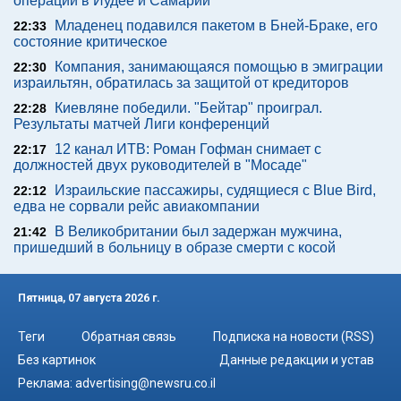
операции в Иудее и Самарии
Младенец подавился пакетом в Бней-Браке, его
22:33
состояние критическое
Компания, занимающаяся помощью в эмиграции
22:30
израильтян, обратилась за защитой от кредиторов
Киевляне победили. "Бейтар" проиграл.
22:28
Результаты матчей Лиги конференций
12 канал ИТВ: Роман Гофман снимает с
22:17
должностей двух руководителей в "Мосаде"
Израильские пассажиры, судящиеся с Blue Bird,
22:12
едва не сорвали рейс авиакомпании
В Великобритании был задержан мужчина,
21:42
пришедший в больницу в образе смерти с косой
Пятница, 07 августа 2026 г.
Теги
Обратная связь
Подписка на новости (RSS)
Без картинок
Данные редакции и устав
Реклама:
advertising@newsru.co.il