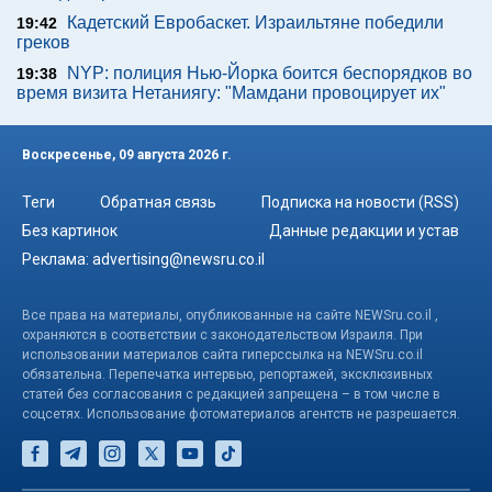
Кадетский Евробаскет. Израильтяне победили
19:42
греков
NYP: полиция Нью-Йорка боится беспорядков во
19:38
время визита Нетаниягу: "Мамдани провоцирует их"
Воскресенье, 09 августа 2026 г.
Теги
Обратная связь
Подписка на новости (RSS)
Без картинок
Данные редакции и устав
Реклама:
advertising@newsru.co.il
Все права на материалы, опубликованные на сайте NEWSru.co.il ,
охраняются в соответствии с законодательством Израиля. При
использовании материалов сайта гиперссылка на NEWSru.co.il
обязательна. Перепечатка интервью, репортажей, эксклюзивных
статей без согласования с редакцией запрещена – в том числе в
соцсетях. Использование фотоматериалов агентств не разрешается.