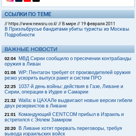
ССЫЛКИ ПО ТЕМЕ
//
https://www.newsru.co.il/
//
В мире
//
19 февраля 2011
В Приэльбрусье бандитами убиты туристы из Москвы.
Подробности
ВАЖНЫЕ НОВОСТИ
МВД Сирии сообщило о пресечении контрабанды
02:04
оружия в Ливан
WP: Пентагон требует от производителей оружия
01:08
резко ускорить выпуск ракет и систем ПРО
1037-й день войны: действия в Газе, Ливане и
22:25
Сирии, операции в Иудее и Самарии
Walla: в ЦАХАЛе выдвигают новые версии гибели
21:32
двух резервистов в Ливане
Командующий CENTCOM прибыл в Израиль и
21:01
встретился с Эялем Замиром
В Ливане хотят прервать переговоры, требуя
20:20
вывода израильских войск