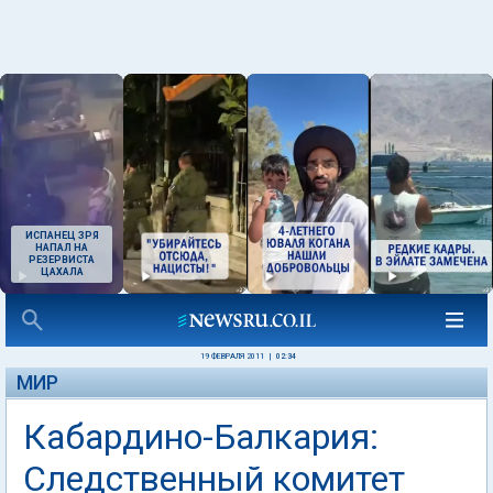
ИСПАНЕЦ ЗРЯ
НАПАЛ НА
РЕЗЕРВИСТА
ЦАХАЛА
19 ФЕВРАЛЯ 2011
|
02:34
МИР
Кабардино-Балкария:
Следственный комитет