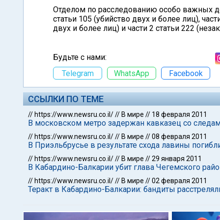
Отделом по расследованию особо важных де
статьи 105 (убийство двух и более лиц), част
двух и более лиц) и части 2 статьи 222 (нез
Будьте с нами:
Telegram
WhatsApp
Facebook
ССЫЛКИ ПО ТЕМЕ
//
https://www.newsru.co.il/
//
В мире
//
18 февраля 2011
В московском метро задержан кавказец со следами
//
https://www.newsru.co.il/
//
В мире
//
08 февраля 2011
В Приэльбрусье в результате схода лавины погибл
//
https://www.newsru.co.il/
//
В мире
//
29 января 2011
В Кабардино-Балкарии убит глава Чегемского райо
//
https://www.newsru.co.il/
//
В мире
//
02 февраля 2011
Теракт в Кабардино-Балкарии: бандиты расстреля