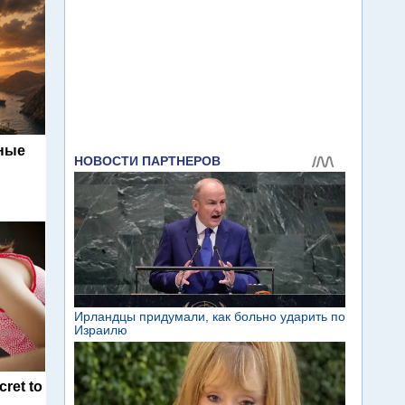
ьные
cret to