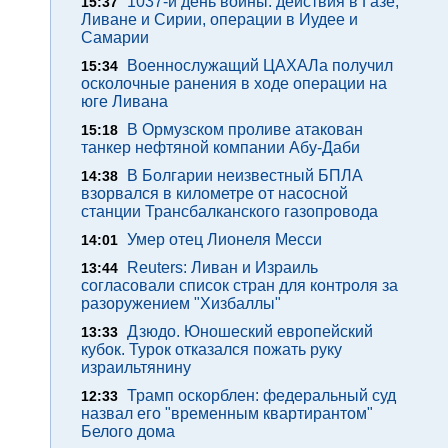
1037-й день войны: действия в Газе,
15:37
Ливане и Сирии, операции в Иудее и
Самарии
Военнослужащий ЦАХАЛа получил
15:34
осколочные ранения в ходе операции на
юге Ливана
В Ормузском проливе атакован
15:18
танкер нефтяной компании Абу-Даби
В Болгарии неизвестный БПЛА
14:38
взорвался в километре от насосной
станции Трансбалканского газопровода
Умер отец Лионеля Месси
14:01
Reuters: Ливан и Израиль
13:44
согласовали список стран для контроля за
разоружением "Хизбаллы"
Дзюдо. Юношеский европейский
13:33
кубок. Турок отказался пожать руку
израильтянину
Трамп оскорблен: федеральный суд
12:33
назвал его "временным квартирантом"
Белого дома