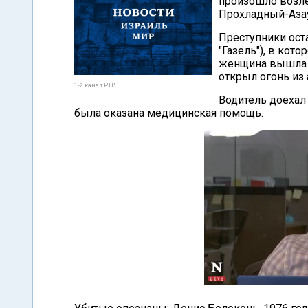
произошло возле
Прохладный-Аза
Преступники ост
"Газель"), в кот
женщина вышла и
открыл огонь из 
1-й канал РТВ
Водитель доехал
была оказана медицинская помощь.