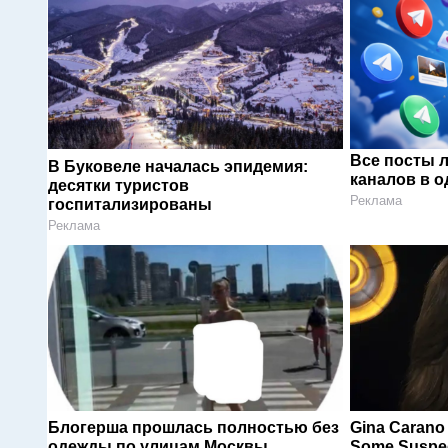
Все посты 
В Буковеле началась эпидемия:
каналов в о
десятки туристов
Реклама
госпитализированы
Реклама
Блогерша прошлась полностью без
Gina Carano 
одежды по улицам Москвы
Some Suspec