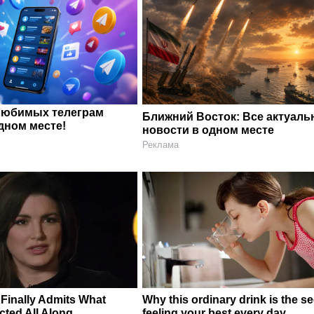
любимых телеграм
Ближний Восток: Все актуал
дном месте!
новости в одном месте
Реклама
Finally Admits What
Why this ordinary drink is the se
ted All Along
feeling your best every day