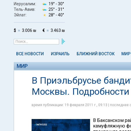
Иерусалим:
19° -
30°
Тель-Авив:
25° -
31°
Эйлат:
28° -
40°
$
3.006 ₪
€
3.463 ₪
ВСЕ НОВОСТИ
ИЗРАИЛЬ
БЛИЖНИЙ ВОСТОК
МИР
МИР
В Приэльбрусье банди
Москвы. Подробности
время публикации: 19 февраля 2011 г., 09:13 | последнее 
В Баксанском ра
камуфляжную фор