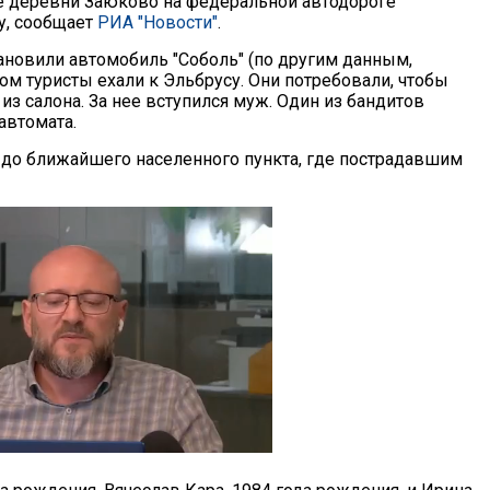
 деревни Заюково на федеральной автодороге
у, сообщает
РИА "Новости"
.
ановили автомобиль "Соболь" (по другим данным,
ором туристы ехали к Эльбрусу. Они потребовали, чтобы
з салона. За нее вступился муж. Один из бандитов
автомата.
 до ближайшего населенного пункта, где пострадавшим