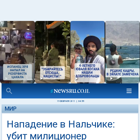
ИСПАНЕЦ ЗРЯ
НАПАЛ НА
РЕЗЕРВИСТА
ЦАХАЛА
19 ФЕВРАЛЯ 2011
|
04:59
МИР
Нападение в Нальчике:
убит милиционер