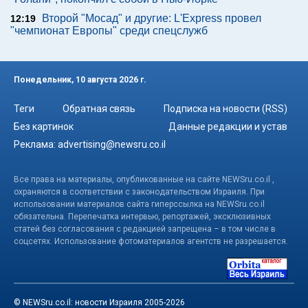
Второй "Мосад" и другие: L'Express провел
12:19
"чемпионат Европы" среди спецслужб
Понедельник, 10 августа 2026 г.
Теги
Обратная связь
Подписка на новости (RSS)
Без картинок
Данные редакции и устав
Реклама:
advertising@newsru.co.il
Все права на материалы, опубликованные на сайте NEWSru.co.il ,
охраняются в соответствии с законодательством Израиля. При
использовании материалов сайта гиперссылка на NEWSru.co.il
обязательна. Перепечатка интервью, репортажей, эксклюзивных
статей без согласования с редакцией запрещена – в том числе в
соцсетях. Использование фотоматериалов агентств не разрешается.
© NEWSru.co.il: новости Израиля 2005-2026