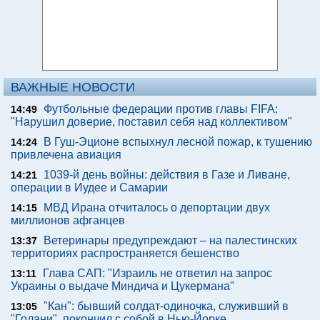
ВАЖНЫЕ НОВОСТИ
Футбольные федерации против главы FIFA:
14:49
"Нарушил доверие, поставил себя над коллективом"
В Гуш-Эционе вспыхнул лесной пожар, к тушению
14:24
привлечена авиация
1039-й день войны: действия в Газе и Ливане,
14:21
операции в Иудее и Самарии
МВД Ирана отчиталось о депортации двух
14:15
миллионов афганцев
Ветеринары предупреждают – на палестинских
13:37
территориях распространяется бешенство
Глава САП: "Израиль не ответил на запрос
13:11
Украины о выдаче Миндича и Цукермана"
"Кан": бывший солдат-одиночка, служивший в
13:05
"Голани", покончил с собой в Нью-Йорке