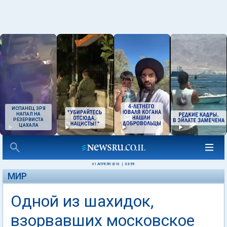
ИСПАНЕЦ ЗРЯ
НАПАЛ НА
РЕЗЕРВИСТА
ЦАХАЛА
01 АПРЕЛЯ 2010
|
03:59
МИР
Одной из шахидок,
взорвавших московское