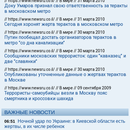
//
https://www.newsru.co.il/
//
В мире
//
31 марта 2010
Доку Умаров признал свою ответственность за теракты
в московском метро
//
https://www.newsru.co.il/
//
В мире
//
31 марта 2010
Сегодня хоронят жертв терактов в московском метро
//
https://www.newsru.co.il/
//
В мире
//
30 марта 2010
Путин пообещал достать организаторов терактов в
метро "со дна канализации"
//
https://www.newsru.co.il/
//
В мире
//
30 марта 2010
Сообщники московских террористок: один "кавказец" и
две "славянки"
//
https://www.newsru.co.il/
//
В мире
//
30 марта 2010
Опубликованы уточненные данные о жертвах терактов
в Москве
//
https://www.newsru.co.il/
//
В мире
//
09 сентября 2009
Террористы-самоубийцы везли в Москву пояс
смертника и кроссовки шахида
ВАЖНЫЕ НОВОСТИ
Ночной удар по Украине: в Киевской области есть
06:51
жертвы, в их числе ребенок