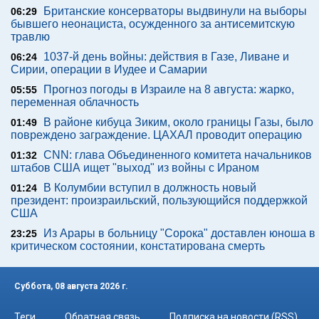
Британские консерваторы выдвинули на выборы
06:29
бывшего неонациста, осужденного за антисемитскую
травлю
1037-й день войны: действия в Газе, Ливане и
06:24
Сирии, операции в Иудее и Самарии
Прогноз погоды в Израиле на 8 августа: жарко,
05:55
переменная облачность
В районе кибуца Зиким, около границы Газы, было
01:49
повреждено заграждение. ЦАХАЛ проводит операцию
CNN: глава Объединенного комитета начальников
01:32
штабов США ищет "выход" из войны с Ираном
В Колумбии вступил в должность новый
01:24
президент: произраильский, пользующийся поддержкой
США
Из Арары в больницу "Сорока" доставлен юноша в
23:25
критическом состоянии, констатирована смерть
Суббота, 08 августа 2026 г.
Теги
Обратная связь
Подписка на новости (RSS)