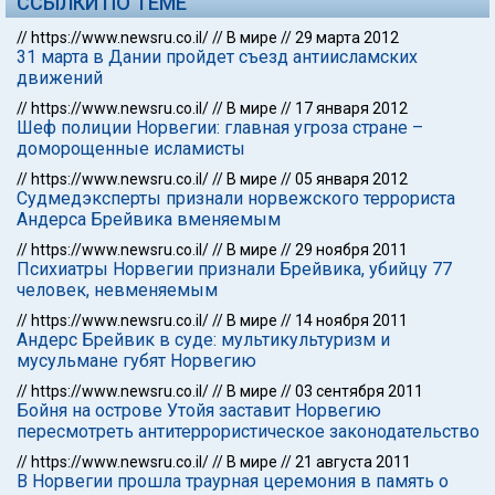
ССЫЛКИ ПО ТЕМЕ
//
https://www.newsru.co.il/
//
В мире
//
29 марта 2012
31 марта в Дании пройдет съезд антиисламских
движений
//
https://www.newsru.co.il/
//
В мире
//
17 января 2012
Шеф полиции Норвегии: главная угроза стране –
доморощенные исламисты
//
https://www.newsru.co.il/
//
В мире
//
05 января 2012
Судмедэксперты признали норвежского террориста
Андерса Брейвика вменяемым
//
https://www.newsru.co.il/
//
В мире
//
29 ноября 2011
Психиатры Норвегии признали Брейвика, убийцу 77
человек, невменяемым
//
https://www.newsru.co.il/
//
В мире
//
14 ноября 2011
Андерс Брейвик в суде: мультикультуризм и
мусульмане губят Норвегию
//
https://www.newsru.co.il/
//
В мире
//
03 сентября 2011
Бойня на острове Утойя заставит Норвегию
пересмотреть антитеррористическое законодательство
//
https://www.newsru.co.il/
//
В мире
//
21 августа 2011
В Норвегии прошла траурная церемония в память о