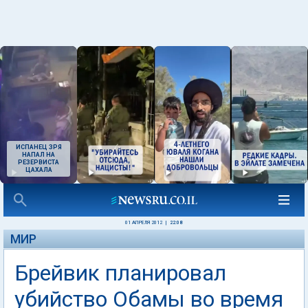
ИСПАНЕЦ ЗРЯ
НАПАЛ НА
РЕЗЕРВИСТА
ЦАХАЛА
01 АПРЕЛЯ 2012
|
22:08
МИР
Брейвик планировал
убийство Обамы во время