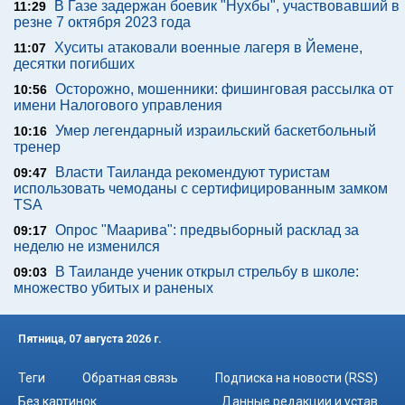
В Газе задержан боевик "Нухбы", участвовавший в
11:29
резне 7 октября 2023 года
Хуситы атаковали военные лагеря в Йемене,
11:07
десятки погибших
Осторожно, мошенники: фишинговая рассылка от
10:56
имени Налогового управления
Умер легендарный израильский баскетбольный
10:16
тренер
Власти Таиланда рекомендуют туристам
09:47
использовать чемоданы с сертифицированным замком
TSA
Опрос "Mаарива": предвыборный расклад за
09:17
неделю не изменился
В Таиланде ученик открыл стрельбу в школе:
09:03
множество убитых и раненых
Пятница, 07 августа 2026 г.
Теги
Обратная связь
Подписка на новости (RSS)
Без картинок
Данные редакции и устав