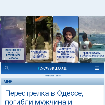
ИСПАНЕЦ ЗРЯ
НАПАЛ НА
РЕЗЕРВИСТА
ЦАХАЛА
01 ИЮНЯ 2023
|
08:53
МИР
Перестрелка в Одессе,
погибли мужчина и