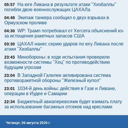
На юге Ливана в результате атаки "Хизбаллы"
05:57
погибли двое военнослужащих ЦАХАЛа
Экипаж танкера сообщил о двух взрывах в
04:49
Ормузском проливе
WP: Трамп потребовал от Хегсета объяснений из-
04:30
за истощения ракетных запасов США
ЦАХАЛ нанес серию ударов по югу Ливана после
03:30
атаки "Хизбаллы"
Минобороны: в ходе испытания проверили
23:43
возможности системы "Хец" по противодействию
будущим угрозам
В Западной Галилее активирована система
23:04
противоракетной обороны "Железный купол"
1034-й день войны: действия в Газе и Ливане,
23:01
операции в Иудее и Самарии
Бюджетный авиаперевозчик будет взимать плату
22:34
за использование багажных отсеков над креслами
Четверг, 06 августа 2026 г.