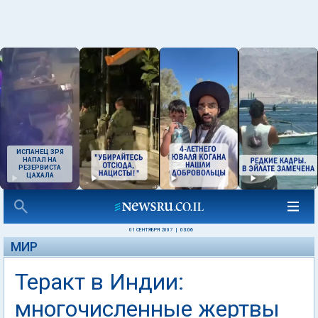
ИСПАНЕЦ ЗРЯ
НАПАЛ НА
РЕЗЕРВИСТА
ЦАХАЛА
01 СЕНТЯБРЯ 2007
|
03:06
МИР
Теракт в Индии:
многочисленные жертвы