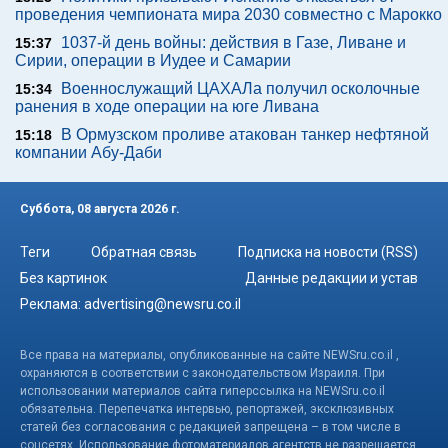
проведения чемпионата мира 2030 совместно с Марокко
1037-й день войны: действия в Газе, Ливане и
15:37
Сирии, операции в Иудее и Самарии
Военнослужащий ЦАХАЛа получил осколочные
15:34
ранения в ходе операции на юге Ливана
В Ормузском проливе атакован танкер нефтяной
15:18
компании Абу-Даби
Суббота, 08 августа 2026 г.
Теги
Обратная связь
Подписка на новости (RSS)
Без картинок
Данные редакции и устав
Реклама:
advertising@newsru.co.il
Все права на материалы, опубликованные на сайте NEWSru.co.il ,
охраняются в соответствии с законодательством Израиля. При
использовании материалов сайта гиперссылка на NEWSru.co.il
обязательна. Перепечатка интервью, репортажей, эксклюзивных
статей без согласования с редакцией запрещена – в том числе в
соцсетях. Использование фотоматериалов агентств не разрешается.