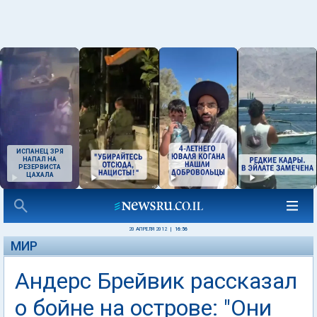
ИСПАНЕЦ ЗРЯ
НАПАЛ НА
РЕЗЕРВИСТА
ЦАХАЛА
20 АПРЕЛЯ 2012
|
16:56
МИР
Андерс Брейвик рассказал
о бойне на острове: "Они