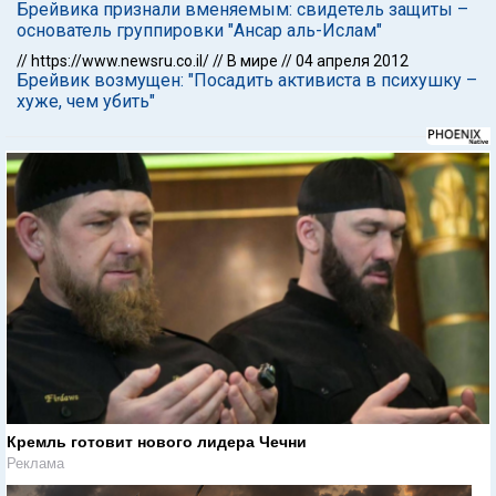
Брейвика признали вменяемым: свидетель защиты –
основатель группировки "Ансар аль-Ислам"
//
https://www.newsru.co.il/
//
В мире
//
04 апреля 2012
Брейвик возмущен: "Посадить активиста в психушку –
хуже, чем убить"
Кремль готовит нового лидера Чечни
Реклама