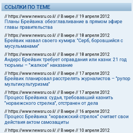
ССЫЛКИ ПО ТЕМЕ
//
https://www.newsru.co.il/
//
В мире
//
19 апреля 2012
Планы Брейвика: обезглавливание в прямом эфире
главы правительства
//
https://www.newsru.co.il/
//
В мире
//
18 апреля 2012
Брейвик назвал своего кумира: "Серб, боровшийся с
мусульманами"
//
https://www.newsru.co.il/
//
В мире
//
18 апреля 2012
Андерс Брейвик требует оправдания или казни: 21 год
тюрьмы – "жалкое" наказание
//
https://www.newsru.co.il/
//
В мире
//
17 апреля 2012
Брейвик планировал расстрелять журналистов – "рупор
мультикультуризма"
//
https://www.newsru.co.il/
//
В мире
//
17 апреля 2012
Процесс Брейвика: судья, требовавший казнить
"норвежского стрелка", отстранен от дела
//
https://www.newsru.co.il/
//
В мире
//
16 апреля 2012
Процесс Брейвика: "норвежский стрелок" считает свои
действия актом самозащиты
//
https://www.newsru.co.il/
//
В мире
//
10 апреля 2012