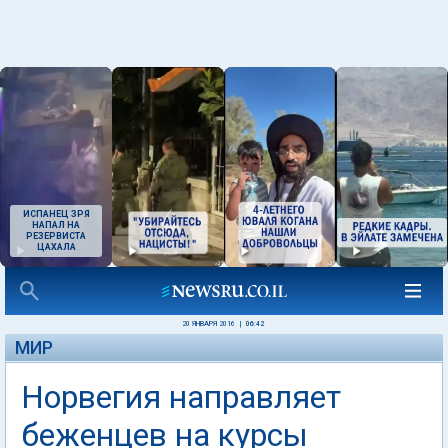
ИСПАНЕЦ ЗРЯ
НАПАЛ НА
РЕЗЕРВИСТА
ЦАХАЛА
20 ЯНВАРЯ 2016
|
06:42
МИР
Норвегия направляет
беженцев на курсы