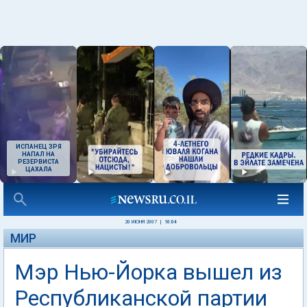
ИСПАНЕЦ ЗРЯ
НАПАЛ НА
РЕЗЕРВИСТА
ЦАХАЛА
20 ИЮНЯ 2007
|
10:04
МИР
Мэр Нью-Йорка вышел из
Республиканской партии