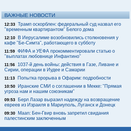
ВАЖНЫЕ НОВОСТИ
Трамп оскорблен: федеральный суд назвал его
12:33
"временным квартирантом" Белого дома
В Иерусалиме возобновились столкновения у
12:10
кафе "Бе-Симта", работающего в субботу
ФИФА и УЕФА прокомментировали статью о
11:59
"выплатах любовнице Инфантино"
1037-й день войны: действия в Газе, Ливане и
11:56
Сирии, операции в Иудее и Самарии
Попытка прорыва в Офарим: подробности
11:13
Иранские СМИ о соглашении в Мекке: "Прямая
10:50
угроза нам и нашим союзникам"
Берл Лазар выразил надежду на возвращение
09:53
евреев из Израиля в Мариуполь, Луганск и Донецк
Maan: Бен-Гвир вновь запретил свидания
09:30
палестинским заключенным