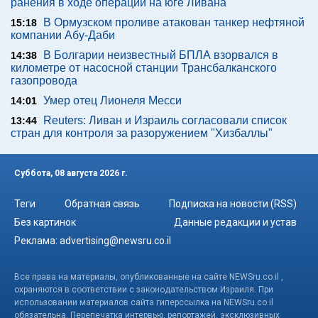
ранения в ходе операции на юге Ливана
В Ормузском проливе атакован танкер нефтяной
15:18
компании Абу-Даби
В Болгарии неизвестный БПЛА взорвался в
14:38
километре от насосной станции Трансбалканского
газопровода
Умер отец Лионеля Месси
14:01
Reuters: Ливан и Израиль согласовали список
13:44
стран для контроля за разоружением "Хизбаллы"
Суббота, 08 августа 2026 г.
Теги
Обратная связь
Подписка на новости (RSS)
Без картинок
Данные редакции и устав
Реклама:
advertising@newsru.co.il
Все права на материалы, опубликованные на сайте NEWSru.co.il ,
охраняются в соответствии с законодательством Израиля. При
использовании материалов сайта гиперссылка на NEWSru.co.il
обязательна. Перепечатка интервью, репортажей, эксклюзивных