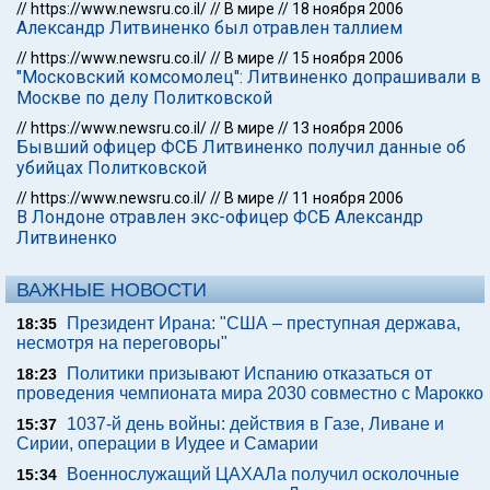
//
https://www.newsru.co.il/
//
В мире
//
18 ноября 2006
Александр Литвиненко был отравлен таллием
//
https://www.newsru.co.il/
//
В мире
//
15 ноября 2006
"Московский комсомолец": Литвиненко допрашивали в
Москве по делу Политковской
//
https://www.newsru.co.il/
//
В мире
//
13 ноября 2006
Бывший офицер ФСБ Литвиненко получил данные об
убийцах Политковской
//
https://www.newsru.co.il/
//
В мире
//
11 ноября 2006
В Лондоне отравлен экс-офицер ФСБ Александр
Литвиненко
ВАЖНЫЕ НОВОСТИ
Президент Ирана: "США – преступная держава,
18:35
несмотря на переговоры"
Политики призывают Испанию отказаться от
18:23
проведения чемпионата мира 2030 совместно с Марокко
1037-й день войны: действия в Газе, Ливане и
15:37
Сирии, операции в Иудее и Самарии
Военнослужащий ЦАХАЛа получил осколочные
15:34