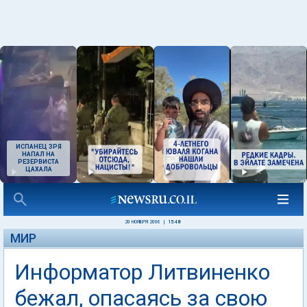
ИСПАНЕЦ ЗРЯ
НАПАЛ НА
РЕЗЕРВИСТА
ЦАХАЛА
20 НОЯБРЯ 2006
|
15:48
МИР
Информатор Литвиненко
бежал, опасаясь за свою