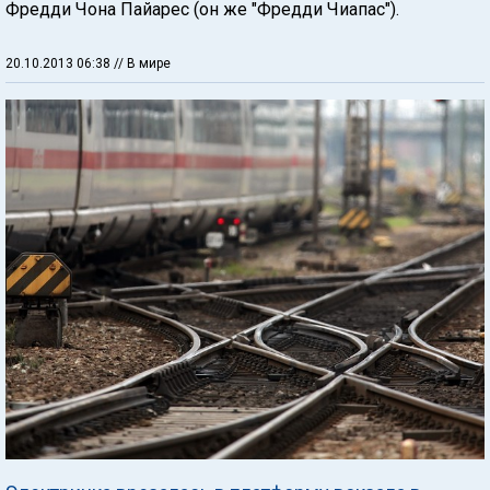
Фредди Чона Пайарес (он же "Фредди Чиапас").
20.10.2013 06:38
// В мире