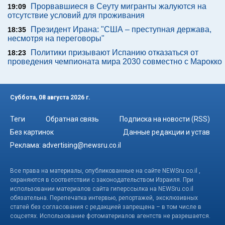
Прорвавшиеся в Сеуту мигранты жалуются на
19:09
отсутствие условий для проживания
Президент Ирана: "США – преступная держава,
18:35
несмотря на переговоры"
Политики призывают Испанию отказаться от
18:23
проведения чемпионата мира 2030 совместно с Марокко
Суббота, 08 августа 2026 г.
Теги
Обратная связь
Подписка на новости (RSS)
Без картинок
Данные редакции и устав
Реклама:
advertising@newsru.co.il
Все права на материалы, опубликованные на сайте NEWSru.co.il ,
охраняются в соответствии с законодательством Израиля. При
использовании материалов сайта гиперссылка на NEWSru.co.il
обязательна. Перепечатка интервью, репортажей, эксклюзивных
статей без согласования с редакцией запрещена – в том числе в
соцсетях. Использование фотоматериалов агентств не разрешается.