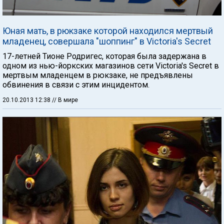
Юная мать, в рюкзаке которой находился мертвый
младенец, совершала "шоппинг" в Victoria's Secret
17-летней Тионе Родригес, которая была задержана в
одном из нью-йоркских магазинов сети Victoria's Secret в
мертвым младенцем в рюкзаке, не предъявлены
обвинения в связи с этим инцидентом.
20.10.2013 12:38
// В мире