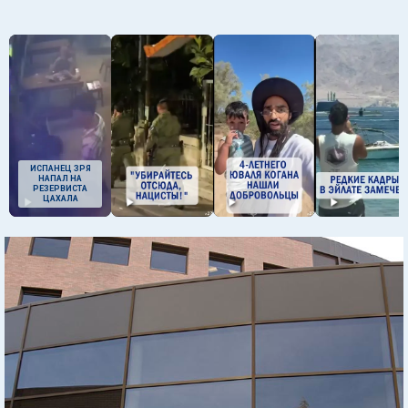
ИСПАНЕЦ ЗРЯ
НАПАЛ НА
РЕЗЕРВИСТА
ЦАХАЛА