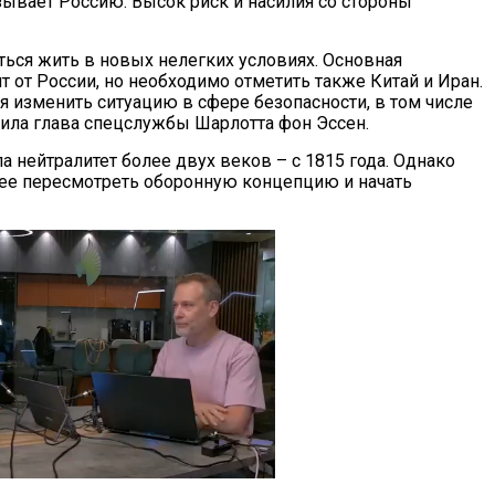
зывает Россию. Высок риск и насилия со стороны
ься жить в новых нелегких условиях. Основная
т от России, но необходимо отметить также Китай и Иран.
я изменить ситуацию в сфере безопасности, в том числе
явила глава спецслужбы Шарлотта фон Эссен.
 нейтралитет более двух веков – с 1815 года. Однако
 ее пересмотреть оборонную концепцию и начать