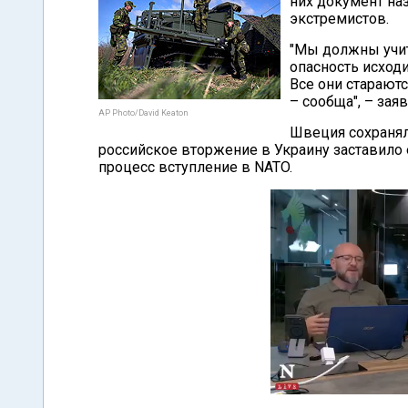
них документ на
экстремистов.
"Мы должны учит
опасность исходи
Все они стараютс
– сообща", – за
AP Photo/David Keaton
Швеция сохраняла
российское вторжение в Украину заставило
процесс вступление в NATO.