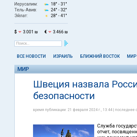
Иерусалим:
18° -
31°
Тель-Авив:
24° -
32°
Эйлат:
28° -
41°
$
3.001 ₪
€
3.466 ₪
ВСЕ НОВОСТИ
ИЗРАИЛЬ
БЛИЖНИЙ ВОСТОК
МИР
МИР
Швеция назвала Росси
безопасности
время публикации: 21 февраля 2024 г., 13:44 | последнее 
Служба государс
отчет, посвящен