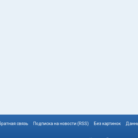
братная связь
Подписка на новости (RSS)
Без картинок
Данны