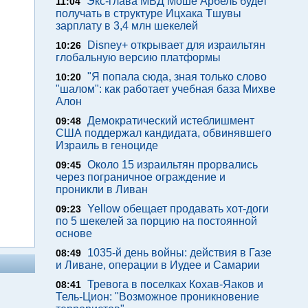
Экс-глава МВД Моше Арбель будет
11:04
получать в структуре Ицхака Тшувы
зарплату в 3,4 млн шекелей
Disney+ открывает для израильтян
10:26
глобальную версию платформы
"Я попала сюда, зная только слово
10:20
"шалом": как работает учебная база Михве
Алон
Демократический истеблишмент
09:48
США поддержал кандидата, обвинявшего
Израиль в геноциде
Около 15 израильтян прорвались
09:45
через пограничное ограждение и
проникли в Ливан
Yellow обещает продавать хот-доги
09:23
по 5 шекелей за порцию на постоянной
основе
1035-й день войны: действия в Газе
08:49
и Ливане, операции в Иудее и Самарии
Тревога в поселках Кохав-Яаков и
08:41
Тель-Цион: "Возможное проникновение