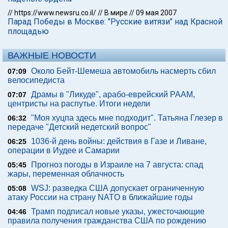
//
https://www.newsru.co.il/
//
В мире
//
09 мая 2007
Парад Победы в Москве: "Русские витязи" над Красной
площадью
ВАЖНЫЕ НОВОСТИ
Около Бейт-Шемеша автомобиль насмерть сбил
07:09
велосипедиста
Драмы в "Ликуде", арабо-еврейский РААМ,
07:07
центристы на распутье. Итоги недели
"Моя хуцпа здесь мне подходит". Татьяна Глезер в
06:32
передаче "Детский недетский вопрос"
1036-й день войны: действия в Газе и Ливане,
06:25
операции в Иудее и Самарии
Прогноз погоды в Израиле на 7 августа: спад
05:45
жары, переменная облачность
WSJ: разведка США допускает ограниченную
05:08
атаку России на страну NATO в ближайшие годы
Трамп подписал новые указы, ужесточающие
04:46
правила получения гражданства США по рождению