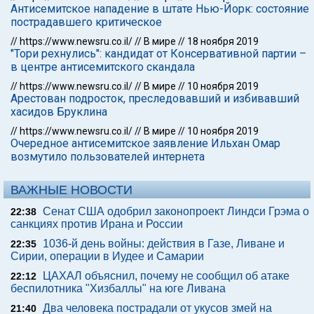
Антисемитское нападение в штате Нью-Йорк: состояние
пострадавшего критическое
//
https://www.newsru.co.il/
//
В мире
//
18 ноября 2019
"Тори рехнулись": кандидат от Консервативной партии –
в центре антисемитского скандала
//
https://www.newsru.co.il/
//
В мире
//
10 ноября 2019
Арестован подросток, преследовавший и избивавший
хасидов Бруклина
//
https://www.newsru.co.il/
//
В мире
//
10 ноября 2019
Очередное антисемитское заявление Ильхан Омар
возмутило пользователей интернета
ВАЖНЫЕ НОВОСТИ
Сенат США одобрил законопроект Линдси Грэма о
22:38
санкциях против Ирана и России
1036-й день войны: действия в Газе, Ливане и
22:35
Сирии, операции в Иудее и Самарии
ЦАХАЛ объяснил, почему не сообщил об атаке
22:12
беспилотника "Хизбаллы" на юге Ливана
Два человека пострадали от укусов змей на
21:40