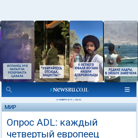
ИСПАНЕЦ ЗРЯ
НАПАЛ НА
РЕЗЕРВИСТА
ЦАХАЛА
21 НОЯБРЯ 2019
|
00:42
МИР
Опрос ADL: каждый
четвертый европеец