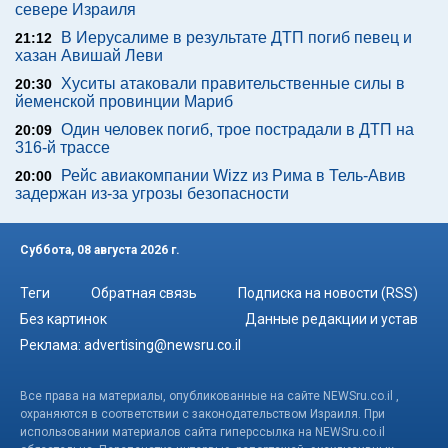
севере Израиля
В Иерусалиме в результате ДТП погиб певец и
21:12
хазан Авишай Леви
Хуситы атаковали правительственные силы в
20:30
йеменской провинции Мариб
Один человек погиб, трое пострадали в ДТП на
20:09
316-й трассе
Рейс авиакомпании Wizz из Рима в Тель-Авив
20:00
задержан из-за угрозы безопасности
Суббота, 08 августа 2026 г.
Теги
Обратная связь
Подписка на новости (RSS)
Без картинок
Данные редакции и устав
Реклама:
advertising@newsru.co.il
Все права на материалы, опубликованные на сайте NEWSru.co.il ,
охраняются в соответствии с законодательством Израиля. При
использовании материалов сайта гиперссылка на NEWSru.co.il