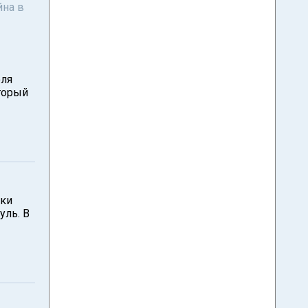
йна в
оля
оторый
ики
уль. В