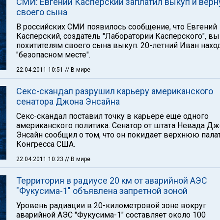
СМИ: Евгений Касперский заплатил выкуп и верн
своего сына
В российских СМИ появилось сообщение, что Евгений
Касперский, создатель "Лаборатории Касперского", в
похитителям своего сына выкуп. 20-летний Иван нахо
"безопасном месте".
22.04.2011 10:51
// В мире
Секс-скандал разрушил карьеру американского
сенатора Джона Энсайна
Секс-скандал поставил точку в карьере еще одного
американского политика. Сенатор от штата Невада Д
Энсайн сообщил о том, что он покидает верхнюю пала
Конгресса США.
22.04.2011 10:23
// В мире
Территория в радиусе 20 км от аварийной АЭС
"Фукусима-1" объявлена запретной зоной
Уровень радиации в 20-километровой зоне вокруг
аварийной АЭС "Фукусима-1" составляет около 100