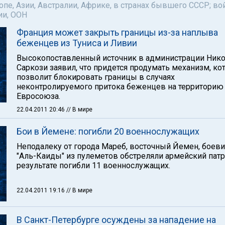
пе, Азии, Австралии, Африке, в странах бывшего СССР; во
ии, ООН
Франция может закрыть границы из-за наплыва
беженцев из Туниса и Ливии
Высокопоставленный источник в администрации Ник
Саркози заявил, что придется продумать механизм, к
позволит блокировать границы в случаях
неконтролируемого притока беженцев на территорию
Евросоюза.
22.04.2011 20:46
// В мире
Бои в Йемене: погибли 20 военнослужащих
Неподалеку от города Мареб, восточный Йемен, боев
"Аль-Каиды" из пулеметов обстреляли армейский патр
результате погибли 11 военнослужащих.
22.04.2011 19:16
// В мире
В Санкт-Петербурге осуждены за нападение на