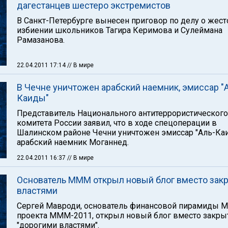
дагестанцев шестеро экстремистов
В Санкт-Петербурге вынесен приговор по делу о жес
избиении школьников Тагира Керимова и Сулеймана
Рамазанова.
22.04.2011 17:14
// В мире
В Чечне уничтожен арабский наемник, эмиссар "
Каиды"
Представитель Национального антитеррористического
комитета России заявил, что в ходе спецоперации в
Шалинском районе Чечни уничтожен эмиссар "Аль-Ка
арабский наемник Моганнед.
22.04.2011 16:37
// В мире
Основатель МММ открыл новый блог вместо зак
властями
Сергей Мавроди, основатель финансовой пирамиды 
проекта МММ-2011, открыл новый блог вместо закры
"дорогими властями".