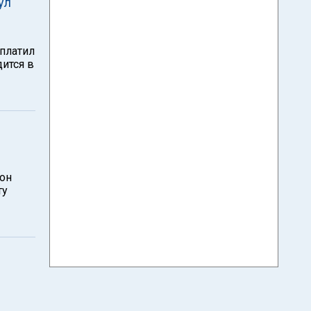
ул
ыплатил
дится в
жон
ту