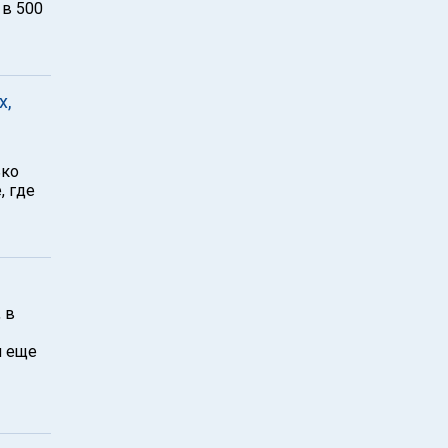
 в 500
х,
ько
, где
 в
и еще