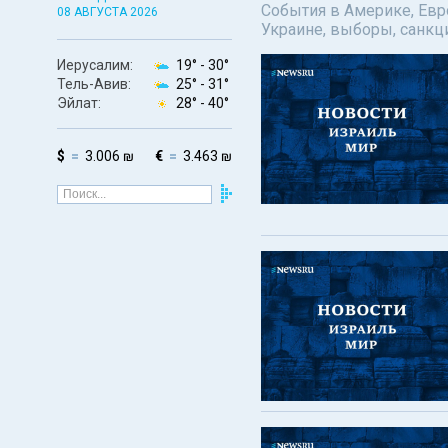
События в Америке, Евро
08 АВГУСТА 2026
Украине, выборы, санкц
Иерусалим:
19° -
30°
Тель-Авив:
25° -
31°
Эйлат:
28° -
40°
$
3.006 ₪
€
3.463 ₪