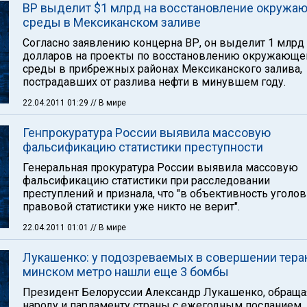
BР выделит $1 млрд на восстановление окружа
среды в Мексиканском заливе
Согласно заявлению концерна BР, он выделит 1 млрд
долларов на проекты по восстановлению окружающе
среды в прибрежных районах Мексиканского залива,
пострадавших от разлива нефти в минувшем году.
22.04.2011 01:29
// В мире
Генпрокуратура России выявила массовую
фальсификацию статистики преступности
Генеральная прокуратура России выявила массовую
фальсификацию статистики при расследовании
преступлений и признала, что "в объективность уголов
правовой статистики уже никто не верит".
22.04.2011 01:01
// В мире
Лукашенко: у подозреваемых в совершении терак
минском метро нашли еще 3 бомбы
Президент Белоруссии Александр Лукашенко, обраща
народу и парламенту страны с ежегодным посланием,