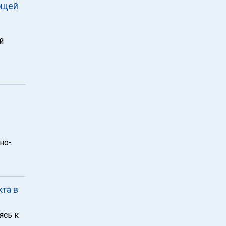
ющей
й
но-
та в
ясь к