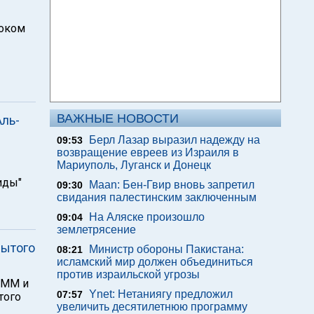
током
ВАЖНЫЕ НОВОСТИ
Аль-
Берл Лазар выразил надежду на
09:53
возвращение евреев из Израиля в
Мариуполь, Луганск и Донецк
иды"
Maan: Бен-Гвир вновь запретил
09:30
свидания палестинским заключенным
На Аляске произошло
09:04
землетрясение
рытого
Министр обороны Пакистана:
08:21
исламский мир должен объединиться
против израильской угрозы
МММ и
Ynet: Нетаниягу предложил
07:57
того
увеличить десятилетнюю программу