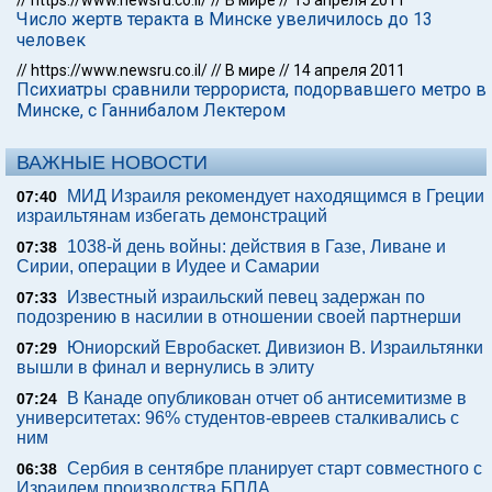
//
https://www.newsru.co.il/
//
В мире
//
15 апреля 2011
Число жертв теракта в Минске увеличилось до 13
человек
//
https://www.newsru.co.il/
//
В мире
//
14 апреля 2011
Психиатры сравнили террориста, подорвавшего метро в
Минске, с Ганнибалом Лектером
ВАЖНЫЕ НОВОСТИ
МИД Израиля рекомендует находящимся в Греции
07:40
израильтянам избегать демонстраций
1038-й день войны: действия в Газе, Ливане и
07:38
Сирии, операции в Иудее и Самарии
Известный израильский певец задержан по
07:33
подозрению в насилии в отношении своей партнерши
Юниорский Евробаскет. Дивизион В. Израильтянки
07:29
вышли в финал и вернулись в элиту
В Канаде опубликован отчет об антисемитизме в
07:24
университетах: 96% студентов-евреев сталкивались с
ним
Сербия в сентябре планирует старт совместного с
06:38
Израилем производства БПЛА