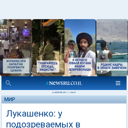
ИСПАНЕЦ ЗРЯ
НАПАЛ НА
РЕЗЕРВИСТА
ЦАХАЛА
22 АПРЕЛЯ 2011
|
04:47
МИР
Лукашенко: у
подозреваемых в