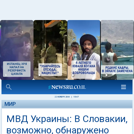
ИСПАНЕЦ ЗРЯ
НАПАЛ НА
РЕЗЕРВИСТА
ЦАХАЛА
22 НОЯБРЯ 2006
|
15:47
МИР
МВД Украины: В Словакии,
возможно, обнаружено