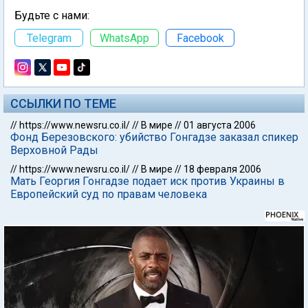
Будьте с нами:
Telegram
WhatsApp
Facebook
ССЫЛКИ ПО ТЕМЕ
//
https://www.newsru.co.il/
//
В мире
//
01 августа 2006
Фонд Березовского: убийство Гонгадзе заказал спикер
Верховной Рады
//
https://www.newsru.co.il/
//
В мире
//
18 февраля 2006
Мать Георгия Гонгадзе подает иск против Украины в
Европейский суд по правам человека