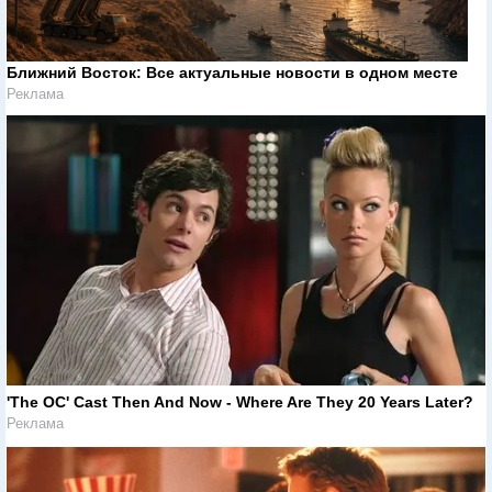
Ближний Восток: Все актуальные новости в одном месте
Реклама
'The OC' Cast Then And Now - Where Are They 20 Years Later?
Реклама