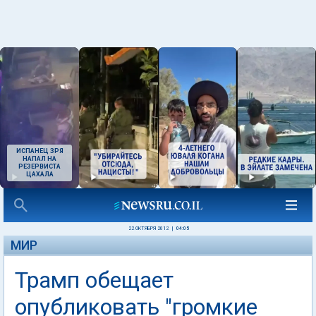
ИСПАНЕЦ ЗРЯ
НАПАЛ НА
РЕЗЕРВИСТА
ЦАХАЛА
22 ОКТЯБРЯ 2012
|
04:05
МИР
Трамп обещает
опубликовать "громкие