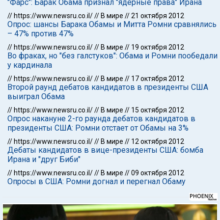
"Фарс": Барак Обама признал "ядерные права" Ирана
//
https://www.newsru.co.il/
//
В мире
//
21 октября 2012
Опрос: шансы Барака Обамы и Митта Ромни сравнялись
– 47% против 47%
//
https://www.newsru.co.il/
//
В мире
//
19 октября 2012
Во фраках, но "без галстуков": Обама и Ромни пообедали
у кардинала
//
https://www.newsru.co.il/
//
В мире
//
17 октября 2012
Второй раунд дебатов кандидатов в президенты США
выиграл Обама
//
https://www.newsru.co.il/
//
В мире
//
15 октября 2012
Опрос накануне 2-го раунда дебатов кандидатов в
президенты США: Ромни отстает от Обамы на 3%
//
https://www.newsru.co.il/
//
В мире
//
12 октября 2012
Дебаты кандидатов в вице-президенты США: бомба
Ирана и "друг Биби"
//
https://www.newsru.co.il/
//
В мире
//
09 октября 2012
Опросы в США: Ромни догнал и перегнал Обаму