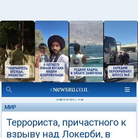
23 АВГУСТА 2009
|
11:26
МИР
Террориста, причастного к
взрыву над Локерби, в