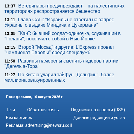
Ветеринары предупреждают – на палестинских
13:37
территориях распространяется бешенство
Глава САП: "Израиль не ответил на запрос
13:11
Украины о выдаче Миндича и Цукермана"
"Кан": бывший солдат-одиночка, служивший в
13:05
"Голани", покончил с собой в Нью-Йорке
Второй "Мосад" и другие: L'Express провел
12:19
"чемпионат Европы" среди спецслужб
Раввины намерены сменить лидеров партии
11:50
"Дегель а-Тора"
По Китаю ударил тайфун "Дельфин", более
11:27
миллиона эвакуированных
Понедельник, 10 августа 2026 г.
Теги
Обратная связь
Подписка на новости (RSS)
Без картинок
Данные редакции и устав
Реклама:
advertising@newsru.co.il