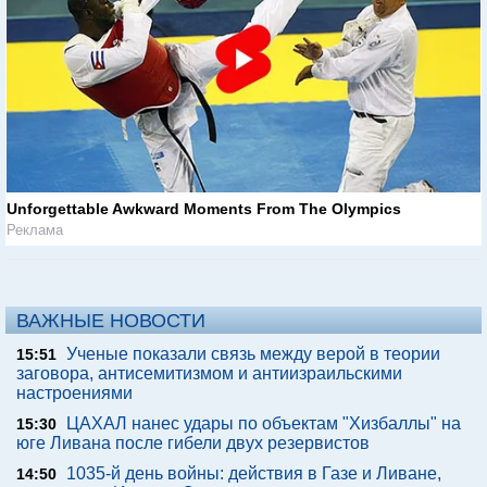
Unforgettable Awkward Moments From The Olympics
Реклама
ВАЖНЫЕ НОВОСТИ
Ученые показали связь между верой в теории
15:51
заговора, антисемитизмом и антиизраильскими
настроениями
ЦАХАЛ нанес удары по объектам "Хизбаллы" на
15:30
юге Ливана после гибели двух резервистов
1035-й день войны: действия в Газе и Ливане,
14:50