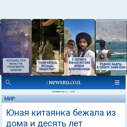
ИСПАНЕЦ ЗРЯ
НАПАЛ НА
РЕЗЕРВИСТА
ЦАХАЛА
23 НОЯБРЯ 2015
|
12:52
МИР
Юная китаянка бежала из
дома и десять лет