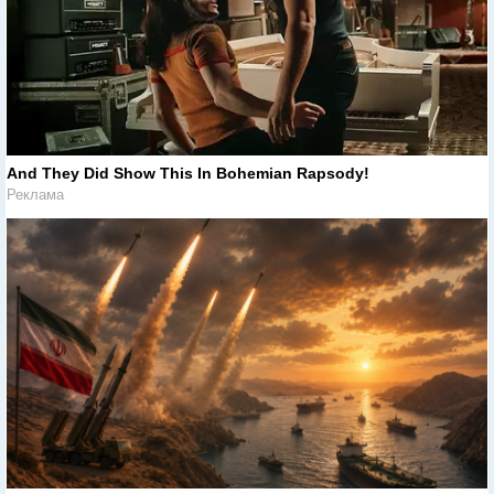
And They Did Show This In Bohemian Rapsody!
Реклама