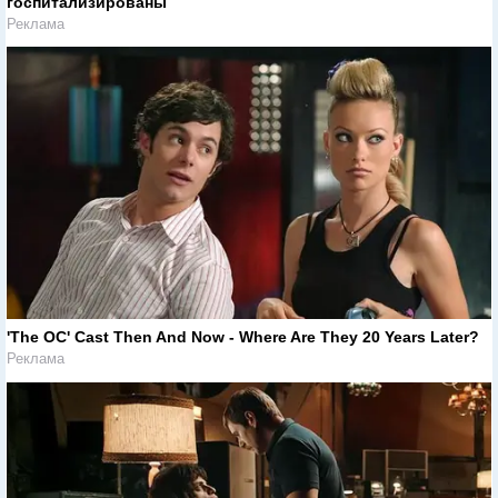
госпитализированы
Реклама
'The OC' Cast Then And Now - Where Are They 20 Years Later?
Реклама