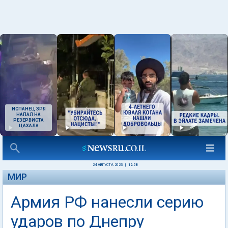
ИСПАНЕЦ ЗРЯ
НАПАЛ НА
РЕЗЕРВИСТА
ЦАХАЛА
24 АВГУСТА 2023
|
12:58
МИР
Армия РФ нанесли серию
ударов по Днепру