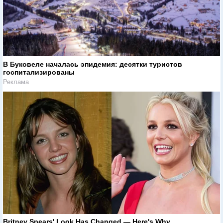
В Буковеле началась эпидемия: десятки туристов
госпитализированы
Реклама
Britney Spears' Look Has Changed — Here's Why