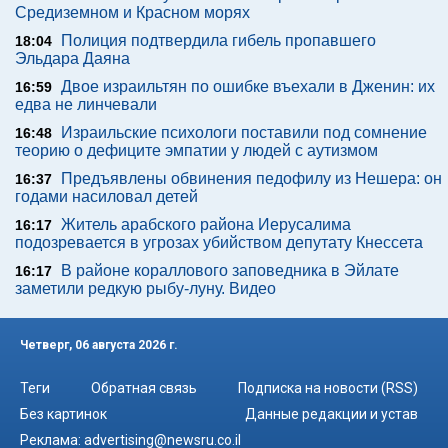
Средиземном и Красном морях
Полиция подтвердила гибель пропавшего
18:04
Эльдара Даяна
Двое израильтян по ошибке въехали в Дженин: их
16:59
едва не линчевали
Израильские психологи поставили под сомнение
16:48
теорию о дефиците эмпатии у людей с аутизмом
Предъявлены обвинения педофилу из Нешера: он
16:37
годами насиловал детей
Житель арабского района Иерусалима
16:17
подозревается в угрозах убийством депутату Кнессета
В районе кораллового заповедника в Эйлате
16:17
заметили редкую рыбу-луну. Видео
Четверг, 06 августа 2026 г.
Теги
Обратная связь
Подписка на новости (RSS)
Без картинок
Данные редакции и устав
Реклама:
advertising@newsru.co.il