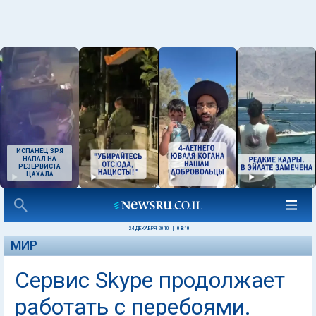
ИСПАНЕЦ ЗРЯ
НАПАЛ НА
РЕЗЕРВИСТА
ЦАХАЛА
24 ДЕКАБРЯ 2010
|
08:10
МИР
Сервис Skype продолжает
работать с перебоями.