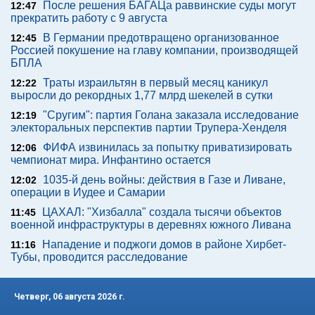
После решения БАГАЦа раввинские суды могут
12:47
прекратить работу с 9 августа
В Германии предотвращено организованное
12:45
Россией покушение на главу компании, производящей
БПЛА
Траты израильтян в первый месяц каникул
12:22
выросли до рекордных 1,77 млрд шекелей в сутки
"Сругим": партия Голана заказала исследование
12:19
электоральных перспектив партии Трупера-Хенделя
ФИФА извинилась за попытку приватизировать
12:06
чемпионат мира. Инфантино остается
1035-й день войны: действия в Газе и Ливане,
12:02
операции в Иудее и Самарии
ЦАХАЛ: "Хизбалла" создала тысячи объектов
11:45
военной инфраструктуры в деревнях южного Ливана
Нападение и поджоги домов в районе Хирбет-
11:16
Тубы, проводится расследование
Четверг, 06 августа 2026 г.