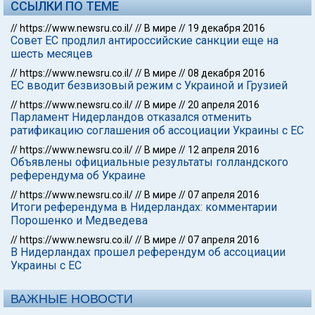
ССЫЛКИ ПО ТЕМЕ
//
https://www.newsru.co.il/
//
В мире
//
19 декабря 2016
Совет ЕС продлил антироссийские санкции еще на
шесть месяцев
//
https://www.newsru.co.il/
//
В мире
//
08 декабря 2016
ЕС вводит безвизовый режим с Украиной и Грузией
//
https://www.newsru.co.il/
//
В мире
//
20 апреля 2016
Парламент Нидерландов отказался отменить
ратификацию соглашения об ассоциации Украины с ЕС
//
https://www.newsru.co.il/
//
В мире
//
12 апреля 2016
Объявлены официальные результаты голландского
референдума об Украине
//
https://www.newsru.co.il/
//
В мире
//
07 апреля 2016
Итоги референдума в Нидерландах: комментарии
Порошенко и Медведева
//
https://www.newsru.co.il/
//
В мире
//
07 апреля 2016
В Нидерландах прошел референдум об ассоциации
Украины с ЕС
ВАЖНЫЕ НОВОСТИ