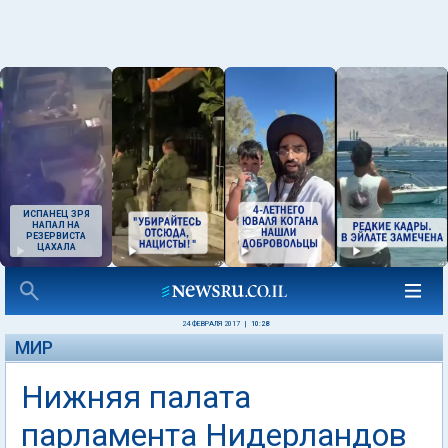
ИСПАНЕЦ ЗРЯ
НАПАЛ НА
РЕЗЕРВИСТА
ЦАХАЛА
24 ФЕВРАЛЯ 2017
|
10:28
МИР
Нижняя палата
парламента Нидерландов