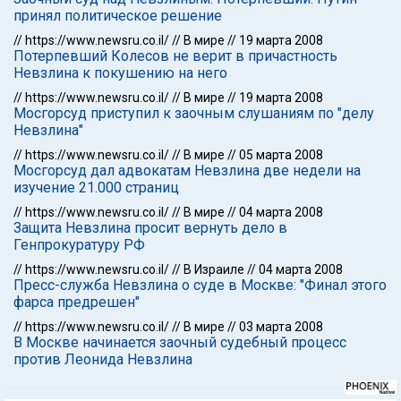
принял политическое решение
//
https://www.newsru.co.il/
//
В мире
//
19 марта 2008
Потерпевший Колесов не верит в причастность
Невзлина к покушению на него
//
https://www.newsru.co.il/
//
В мире
//
19 марта 2008
Мосгорсуд приступил к заочным слушаниям по "делу
Невзлина"
//
https://www.newsru.co.il/
//
В мире
//
05 марта 2008
Мосгорсуд дал адвокатам Невзлина две недели на
изучение 21.000 страниц
//
https://www.newsru.co.il/
//
В мире
//
04 марта 2008
Защита Невзлина просит вернуть дело в
Генпрокуратуру РФ
//
https://www.newsru.co.il/
//
В Израиле
//
04 марта 2008
Пресс-служба Невзлина о суде в Москве: "Финал этого
фарса предрешен"
//
https://www.newsru.co.il/
//
В мире
//
03 марта 2008
В Москве начинается заочный судебный процесс
против Леонида Невзлина