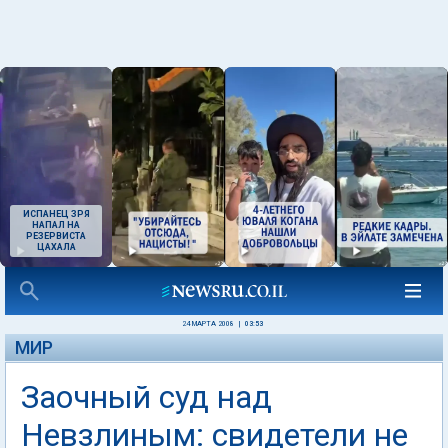
ИСПАНЕЦ ЗРЯ
НАПАЛ НА
РЕЗЕРВИСТА
ЦАХАЛА
24 МАРТА 2008
|
03:53
МИР
Заочный суд над
Невзлиным: свидетели не