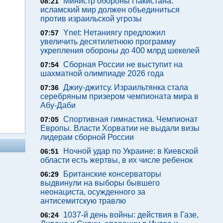
Министр обороны Пакистана:
08:21
исламский мир должен объединиться
против израильской угрозы
Ynet: Нетаниягу предложил
07:57
увеличить десятилетнюю программу
укрепления обороны до 400 млрд шекелей
Сборная России не выступит на
07:54
шахматной олимпиаде 2026 года
Джиу-джитсу. Израильтянка стала
07:36
серебряным призером чемпионата мира в
Абу-Даби
Спортивная гимнастика. Чемпионат
07:05
Европы. Власти Хорватии не выдали визы
лидерам сборной России
Ночной удар по Украине: в Киевской
06:51
области есть жертвы, в их числе ребенок
Британские консерваторы
06:29
выдвинули на выборы бывшего
неонациста, осужденного за
антисемитскую травлю
1037-й день войны: действия в Газе,
06:24