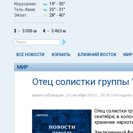
Иерусалим:
19° -
30°
Тель-Авив:
25° -
31°
Эйлат:
28° -
40°
$
3.006 ₪
€
3.463 ₪
ВСЕ НОВОСТИ
ИЗРАИЛЬ
БЛИЖНИЙ ВОСТОК
МИР
МИР
Отец солистки группы 
время публикации: 24 сентября 2010 г., 05:20 | последнее 
Отец солистки гр
сентября, в коло
хранение наркот
Заключенный Анд