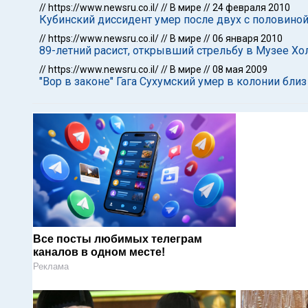
//
https://www.newsru.co.il/
//
В мире
//
24 февраля 2010
Кубинский диссидент умер после двух с половино
//
https://www.newsru.co.il/
//
В мире
//
06 января 2010
89-летний расист, открывший стрельбу в Музее Хо
//
https://www.newsru.co.il/
//
В мире
//
08 мая 2009
"Вор в законе" Гага Сухумский умер в колонии бли
Все посты любимых телеграм
каналов в одном месте!
Реклама