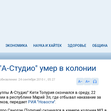
ЭКОНОМИКА
НАУКА И ХАЙТЕК
ЗДОРОВЬЕ
ОБЩИНА
"А-Студио" умер в колонии
обновление: 24 сентября 2010 г., 05:27
уппы А-Студио" Кети Топурия скончался в среду, 22
нии в республике Марий Эл, где отбывал наказание за
иков, передает
РИА "Новости"
.
ро Санодзе (Топурия) скончался в камере колонии №3 в