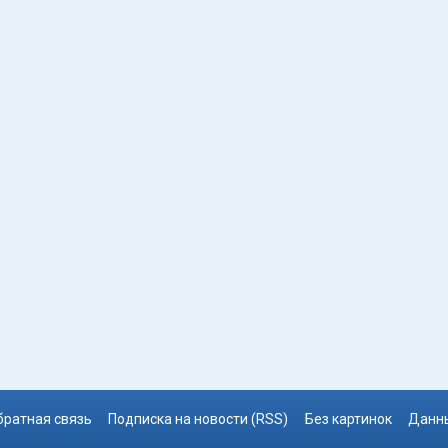
братная связь
Подписка на новости (RSS)
Без картинок
Данны