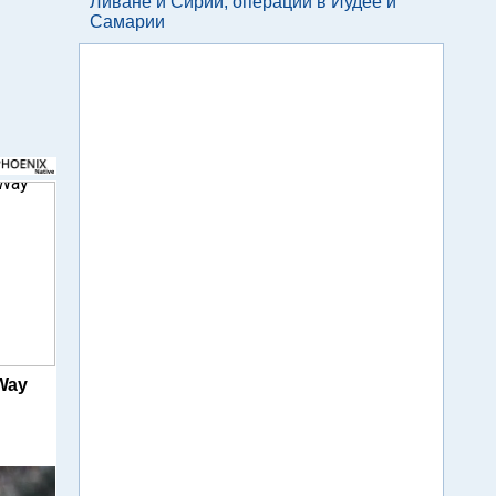
Ливане и Сирии, операции в Иудее и
Самарии
 Way