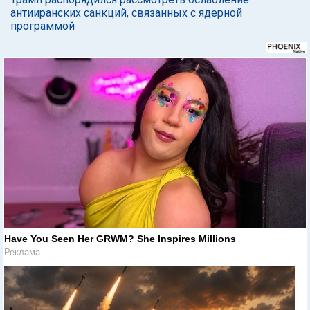
антииранских санкций, связанных с ядерной
программой
Have You Seen Her GRWM? She Inspires Millions
Реклама