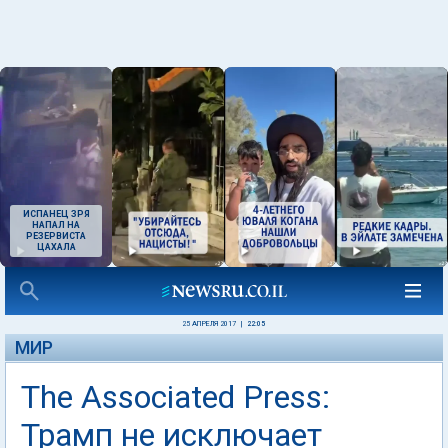
ИСПАНЕЦ ЗРЯ
НАПАЛ НА
РЕЗЕРВИСТА
ЦАХАЛА
25 АПРЕЛЯ 2017
|
22:05
МИР
The Associated Press:
Трамп не исключает