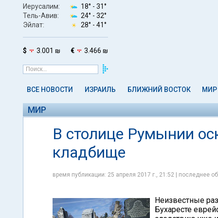
Иерусалим:
18° -
31°
Тель-Авив:
24° -
32°
Эйлат:
28° -
41°
$
3.001 ₪
€
3.466 ₪
ВСЕ НОВОСТИ
ИЗРАИЛЬ
БЛИЖНИЙ ВОСТОК
МИР
МИР
В столице Румынии ос
кладбище
время публикации: 25 апреля 2017 г., 21:52 | последнее об
Неизвестные раз
Бухаресте еврей