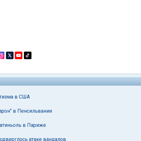
итизма в США
арон" в Пенсильвании
атиньоль в Париже
одверглось атаке вандалов