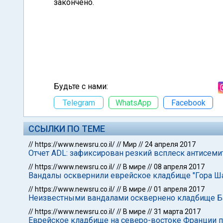
закончено.
Будьте с нами:
Telegram
WhatsApp
Facebook
ССЫЛКИ ПО ТЕМЕ
//
https://www.newsru.co.il/
//
Мир
//
24 апреля 2017
Отчет ADL: зафиксирован резкий всплеск антисем
//
https://www.newsru.co.il/
//
В мире
//
08 апреля 2017
Вандалы осквернили еврейское кладбище "Гора Ш
//
https://www.newsru.co.il/
//
В мире
//
01 апреля 2017
Неизвестными вандалами осквернено кладбище Б
//
https://www.newsru.co.il/
//
В мире
//
31 марта 2017
Еврейское кладбище на северо-востоке Франции п