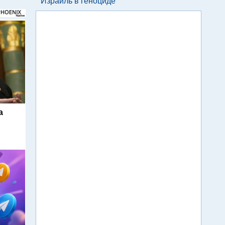
Израиль в геноциде
а