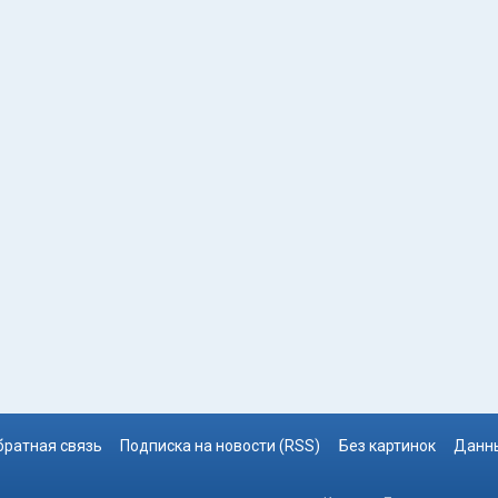
братная связь
Подписка на новости (RSS)
Без картинок
Данны