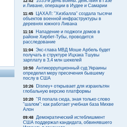
1035-й день войны: действия в Газе
12:02
и Ливане, операции в Иудее и Самарии
ЦАХАЛ: "Хизбалла" создала тысячи
11:45
объектов военной инфраструктуры в
деревнях южного Ливана
Нападение и поджоги домов в
11:16
районе Хирбет-Тубы, проводится
расследование
Экс-глава МВД Моше Арбель будет
11:04
получать в структуре Ицхака Тшувы
зарплату в 3,4 млн шекелей
Антикоррупционный суд Украины
10:50
определил меру пресечения бывшему
послу в США
Disney+ открывает для израильтян
10:26
глобальную версию платформы
"Я попала сюда, зная только слово
10:20
"шалом": как работает учебная база Михве
Алон
Демократический истеблишмент
09:48
США поддержал кандидата, обвинявшего