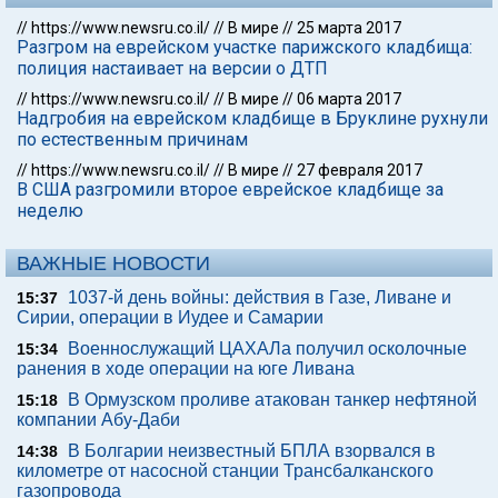
//
https://www.newsru.co.il/
//
В мире
//
25 марта 2017
Разгром на еврейском участке парижского кладбища:
полиция настаивает на версии о ДТП
//
https://www.newsru.co.il/
//
В мире
//
06 марта 2017
Надгробия на еврейском кладбище в Бруклине рухнули
по естественным причинам
//
https://www.newsru.co.il/
//
В мире
//
27 февраля 2017
В США разгромили второе еврейское кладбище за
неделю
ВАЖНЫЕ НОВОСТИ
1037-й день войны: действия в Газе, Ливане и
15:37
Сирии, операции в Иудее и Самарии
Военнослужащий ЦАХАЛа получил осколочные
15:34
ранения в ходе операции на юге Ливана
В Ормузском проливе атакован танкер нефтяной
15:18
компании Абу-Даби
В Болгарии неизвестный БПЛА взорвался в
14:38
километре от насосной станции Трансбалканского
газопровода