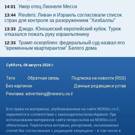
Умер отец Лионеля Месси
14:01
Reuters: Ливан и Израиль согласовали список
13:44
стран для контроля за разоружением "Хизбаллы"
Дзюдо. Юношеский европейский кубок. Турок
13:33
отказался пожать руку израильтянину
Трамп оскорблен: федеральный суд назвал его
12:33
"временным квартирантом" Белого дома
Суббота, 08 августа 2026 г.
Теги
Обратная связь
Подписка на новости (RSS)
Без картинок
Данные редакции и устав
Реклама:
advertising@newsru.co.il
Все права на материалы, опубликованные на сайте NEWSru.co.il ,
охраняются в соответствии с законодательством Израиля. При
использовании материалов сайта гиперссылка на NEWSru.co.il
обязательна. Перепечатка интервью, репортажей, эксклюзивных
статей без согласования с редакцией запрещена – в том числе в