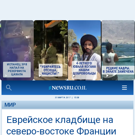
ИСПАНЕЦ ЗРЯ
НАПАЛ НА
РЕЗЕРВИСТА
ЦАХАЛА
31 МАРТА 2017
|
15:30
МИР
Еврейское кладбище на
северо-востоке Франции