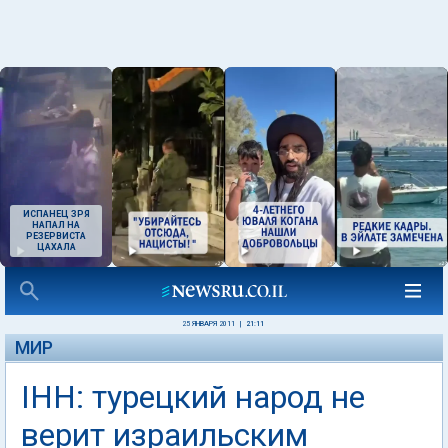
ИСПАНЕЦ ЗРЯ
НАПАЛ НА
РЕЗЕРВИСТА
ЦАХАЛА
25 ЯНВАРЯ 2011
|
21:11
МИР
IHH: турецкий народ не
верит израильским