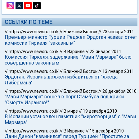
ССЫЛКИ ПО ТЕМЕ
//
https://www.newsru.co.il/
//
Ближний Восток
//
23 января 2011
Премьер-министр Турции Реджеп Эрдоган назвал отчет
комиссии Тиркеля "заказным"
//
https://www.newsru.co.il/
//
В Израиле
//
23 января 2011
Комиссия Тиркеля: задержание "Мави Мармара" было
совершенно законным
//
https://www.newsru.co.il/
//
Ближний Восток
//
13 января 2011
Эрдоган: Израиль должен избавиться от "лжеца
Либермана"
//
https://www.newsru.co.il/
//
Ближний Восток
//
26 декабря 2010
"Мави Мармара" вошел в порт Стамбула под крики
"Смерть Израилю!"
//
https://www.newsru.co.il/
//
В мире
//
19 декабря 2010
В Испании установлен памятник "миротворцам" с "Мави
Мармара"
//
https://www.newsru.co.il/
//
В Израиле
//
15 декабря 2010
Дани Данон "извинился" перед Турцией: "Простите за