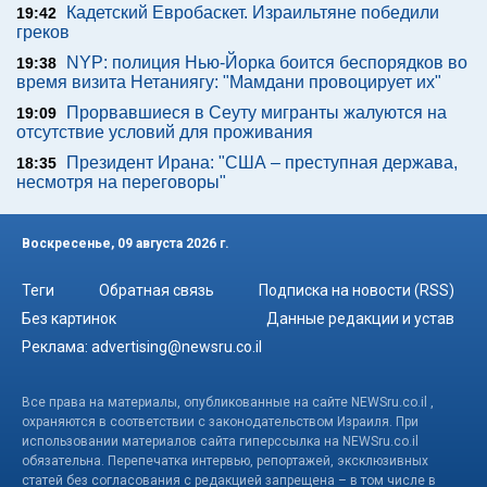
Кадетский Евробаскет. Израильтяне победили
19:42
греков
NYP: полиция Нью-Йорка боится беспорядков во
19:38
время визита Нетаниягу: "Мамдани провоцирует их"
Прорвавшиеся в Сеуту мигранты жалуются на
19:09
отсутствие условий для проживания
Президент Ирана: "США – преступная держава,
18:35
несмотря на переговоры"
Воскресенье, 09 августа 2026 г.
Теги
Обратная связь
Подписка на новости (RSS)
Без картинок
Данные редакции и устав
Реклама:
advertising@newsru.co.il
Все права на материалы, опубликованные на сайте NEWSru.co.il ,
охраняются в соответствии с законодательством Израиля. При
использовании материалов сайта гиперссылка на NEWSru.co.il
обязательна. Перепечатка интервью, репортажей, эксклюзивных
статей без согласования с редакцией запрещена – в том числе в