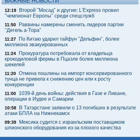
ВАЖНЫЕ НОВОСТИ
Второй "Мосад" и другие: L'Express провел
12:19
"чемпионат Европы" среди спецслужб
Раввины намерены сменить лидеров партии
11:50
"Дегель а-Тора"
По Китаю ударил тайфун "Дельфин", более
11:27
миллиона эвакуированных
Прокуратура потребовала от владельца
11:24
крокодиловой фермы в Пцаэле более миллиона
шекелей
Отмена пошлины на импорт консервированного
11:20
тунца не привела к снижению цен или к росту
конкуренции
1039-й день войны: действия в Газе и Ливане,
11:00
операции в Иудее и Самарии
В Татарстане заявили о 13 погибших в результате
10:58
атаки БПЛА на Нижнекамск
Мексика судится с израильским поставщиком
09:39
шпионского оборудования из-за плохого качества