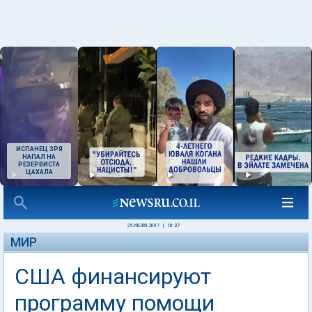
ИСПАНЕЦ ЗРЯ
НАПАЛ НА
РЕЗЕРВИСТА
ЦАХАЛА
25 ИЮЛЯ 2007
|
10:27
МИР
США финансируют
программу помощи