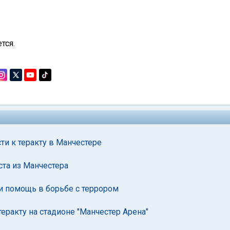
тся.
и к теракту в Манчестере
иста из Манчестера
и помощь в борьбе с террором
еракту на стадионе "Манчестер Арена"