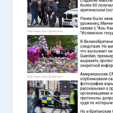
стадионе Manches
более 60 получил
критическом сост
Ранее было назв
уроженец Манчес
связях с "Аль-Ка
Getty Images. Фото: Дж.Митчелл
"Исламское госуд
В Великобритани
следствия. Но а
что вызывает не
Guardian, премь
выразить протес
секретной инфо
Американские СМ
Getty Images. Фото: Дж.Митчелл
опубликовали све
фотографии взры
рассказывал о п
организациями и
протоколы допро
судя по которым 
Но и британские