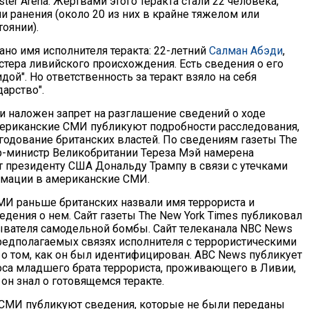
ter Arena. Жертвами этого теракта стали 22 человека,
и ранения (около 20 из них в крайне тяжелом или
оянии).
ано имя исполнителя теракта: 22-летний
Салман Абэди
,
тера ливийского происхождения. Есть сведения о его
идой". Но ответственность за теракт взяло на себя
арство".
и наложен запрет на разглашение сведений о ходе
мериканские СМИ публикуют подробности расследования,
годование британских властей. По сведениям газеты The
ер-министр Великобритании Тереза Мэй намерена
т президенту США Дональду Трампу в связи с утечками
рмации в американские СМИ.
И раньше британских назвали имя террориста и
дения о нем. Сайт газеты The New York Times публиковал
вателя самодельной бомбы. Сайт телеканала NBC News
редполагаемых связях исполнителя с террористическими
 о том, как он был идентифицирован. ABC News публикует
са младшего брата террориста, проживающего в Ливии,
он знал о готовящемся теракте.
 СМИ публикуют сведения, которые не были переданы