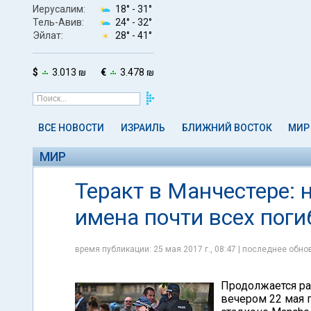
Иерусалим:
18° -
31°
Тель-Авив:
24° -
32°
Эйлат:
28° -
41°
$
3.013 ₪
€
3.478 ₪
ВСЕ НОВОСТИ
ИЗРАИЛЬ
БЛИЖНИЙ ВОСТОК
МИР
МИР
Теракт в Манчестере: 
имена почти всех пог
время публикации: 25 мая 2017 г., 08:47 | последнее обнов
Продолжается ра
вечером 22 мая 