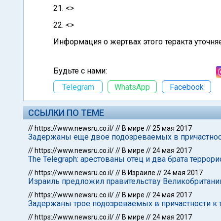
21. <>
22. <>
Информация о жертвах этого теракта уточняе
Будьте с нами:
Telegram
WhatsApp
Facebook
ССЫЛКИ ПО ТЕМЕ
//
https://www.newsru.co.il/
//
В мире
//
25 мая 2017
Задержаны еще двое подозреваемых в причастност
//
https://www.newsru.co.il/
//
В мире
//
24 мая 2017
The Telegraph: арестованы отец и два брата террор
//
https://www.newsru.co.il/
//
В Израиле
//
24 мая 2017
Израиль предложил правительству Великобритани
//
https://www.newsru.co.il/
//
В мире
//
24 мая 2017
Задержаны трое подозреваемых в причастности к т
//
https://www.newsru.co.il/
//
В мире
//
24 мая 2017