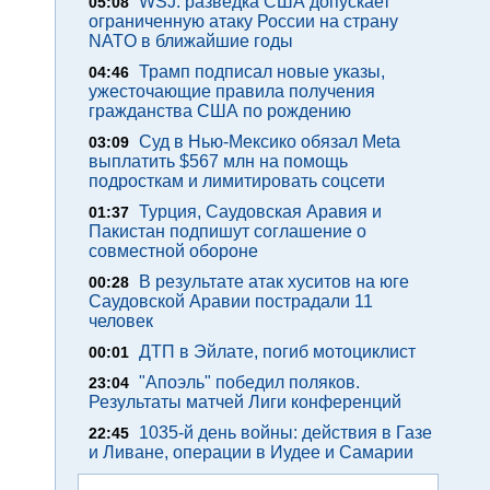
WSJ: разведка США допускает
05:08
ограниченную атаку России на страну
NATO в ближайшие годы
Трамп подписал новые указы,
04:46
ужесточающие правила получения
гражданства США по рождению
Суд в Нью-Мексико обязал Meta
03:09
выплатить $567 млн на помощь
подросткам и лимитировать соцсети
Турция, Саудовская Аравия и
01:37
Пакистан подпишут соглашение о
совместной обороне
В результате атак хуситов на юге
00:28
Саудовской Аравии пострадали 11
человек
ДТП в Эйлате, погиб мотоциклист
00:01
"Апоэль" победил поляков.
23:04
Результаты матчей Лиги конференций
1035-й день войны: действия в Газе
22:45
и Ливане, операции в Иудее и Самарии