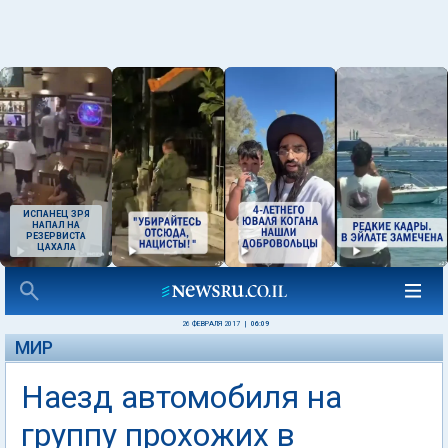
ИСПАНЕЦ ЗРЯ
НАПАЛ НА
РЕЗЕРВИСТА
ЦАХАЛА
26 ФЕВРАЛЯ 2017
|
06:09
МИР
Наезд автомобиля на
группу прохожих в