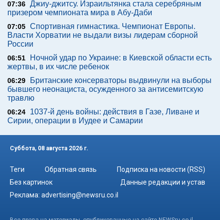
Джиу-джитсу. Израильтянка стала серебряным
07:36
призером чемпионата мира в Абу-Даби
Спортивная гимнастика. Чемпионат Европы.
07:05
Власти Хорватии не выдали визы лидерам сборной
России
Ночной удар по Украине: в Киевской области есть
06:51
жертвы, в их числе ребенок
Британские консерваторы выдвинули на выборы
06:29
бывшего неонациста, осужденного за антисемитскую
травлю
1037-й день войны: действия в Газе, Ливане и
06:24
Сирии, операции в Иудее и Самарии
Суббота, 08 августа 2026 г.
Теги
Обратная связь
Подписка на новости (RSS)
Без картинок
Данные редакции и устав
Реклама:
advertising@newsru.co.il
Все права на материалы, опубликованные на сайте NEWSru.co.il ,